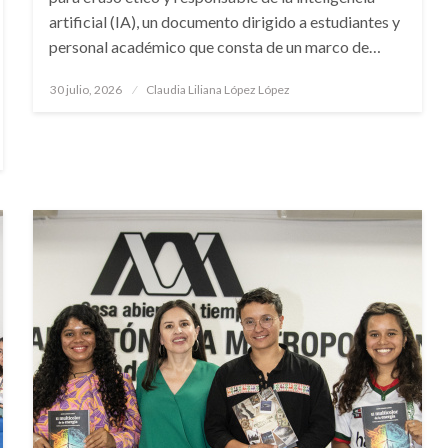
artificial (IA), un documento dirigido a estudiantes y
personal académico que consta de un marco de…
Publicado
30 julio, 2026
Claudia Liliana López López
en