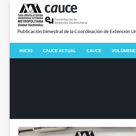
Salta
al
contenido
Publicación bimestral de la Coordinación de Extensión Un
INICIO
CAUCE ACTUAL
CAUCE
VOLÚMENE