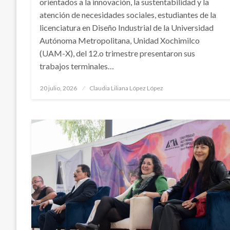
orientados a la innovación, la sustentabilidad y la
atención de necesidades sociales, estudiantes de la
licenciatura en Diseño Industrial de la Universidad
Autónoma Metropolitana, Unidad Xochimilco
(UAM-X), del 12.o trimestre presentaron sus
trabajos terminales…
Publicado
20 julio, 2026
Claudia Liliana López López
en