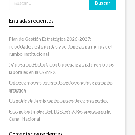
Entradas recientes
Plan de Gestión Estratégica 2026-2027:
prioridades, estrategias y acciones para mejorar el
rumbo institucional
“Voces con Historia”, un homenaje a las trayectorias
laborales en la UAM-X
Raíces y mareas: origen, transformación y creación
artística
El sonido de la migración, ausencias y presencias
Proyectos finales del TD-CyAD: Recuperación del
Canal Nacional
Comentarios recientes