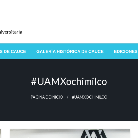
iversitaria
S DE CAUCE
GALERÍA HISTÓRICA DE CAUCE
EDICIONES
#UAMXochimilco
PÁGINA DE INICIO
#UAMXOCHIMILCO