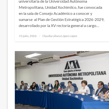
universitaria de la Universidad Autónoma
Metropolitana, Unidad Xochimilco, fue convocada
en la sala de Consejo Académico a conocer y
sumarse al Plan de Gestión Estratégica 2026-2029,
desarrollado por la XV rectoría general a cargo…
Publicado
31 julio, 2026
Claudia Liliana López López
en