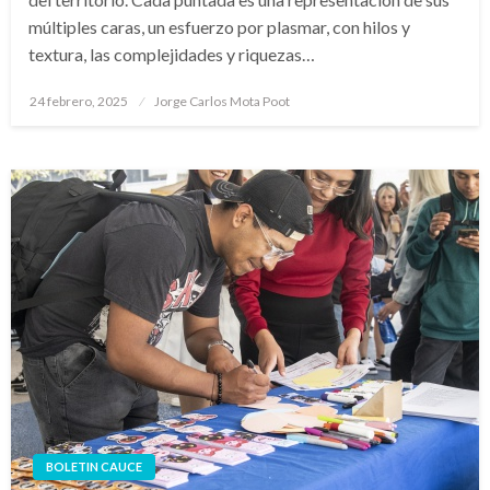
múltiples caras, un esfuerzo por plasmar, con hilos y
textura, las complejidades y riquezas…
Publicado
24 febrero, 2025
Jorge Carlos Mota Poot
en
BOLETIN CAUCE