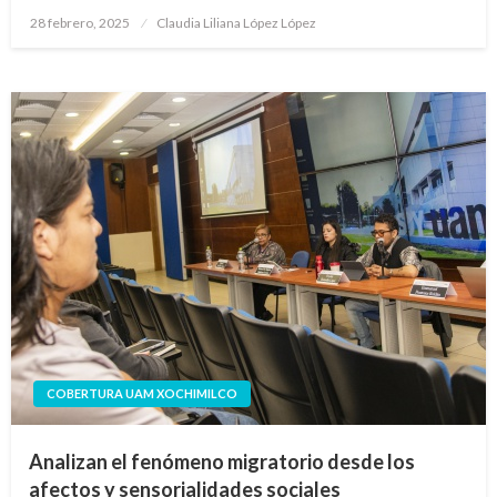
Publicado
28 febrero, 2025
Claudia Liliana López López
en
COBERTURA UAM XOCHIMILCO
Analizan el fenómeno migratorio desde los
afectos y sensorialidades sociales