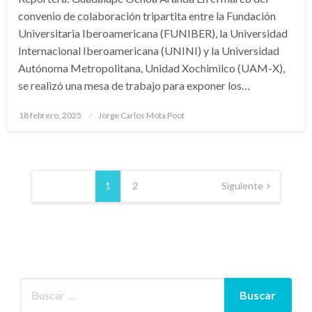
convenio de colaboración tripartita entre la Fundación
Universitaria Iberoamericana (FUNIBER), la Universidad
Internacional Iberoamericana (UNINI) y la Universidad
Autónoma Metropolitana, Unidad Xochimilco (UAM-X),
se realizó una mesa de trabajo para exponer los…
Publicado
18 febrero, 2025
Jorge Carlos Mota Poot
en
Paginación
de
1
2
Siguiente
entradas