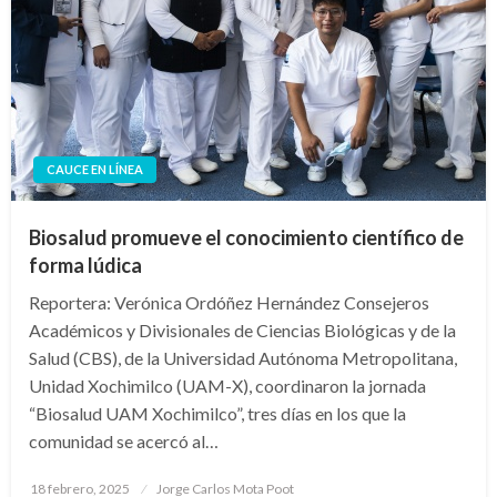
CAUCE EN LÍNEA
Biosalud promueve el conocimiento científico de
forma lúdica
Reportera: Verónica Ordóñez Hernández Consejeros
Académicos y Divisionales de Ciencias Biológicas y de la
Salud (CBS), de la Universidad Autónoma Metropolitana,
Unidad Xochimilco (UAM-X), coordinaron la jornada
“Biosalud UAM Xochimilco”, tres días en los que la
comunidad se acercó al…
Publicado
18 febrero, 2025
Jorge Carlos Mota Poot