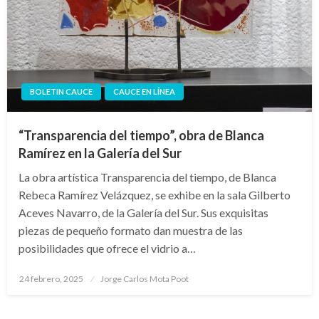
BOLETIN CAUCE
CAUCE EN LÍNEA
“Transparencia del tiempo”, obra de Blanca
Ramírez en la Galería del Sur
La obra artística Transparencia del tiempo, de Blanca
Rebeca Ramírez Velázquez, se exhibe en la sala Gilberto
Aceves Navarro, de la Galería del Sur. Sus exquisitas
piezas de pequeño formato dan muestra de las
posibilidades que ofrece el vidrio a…
Publicado
24 febrero, 2025
Jorge Carlos Mota Poot
en