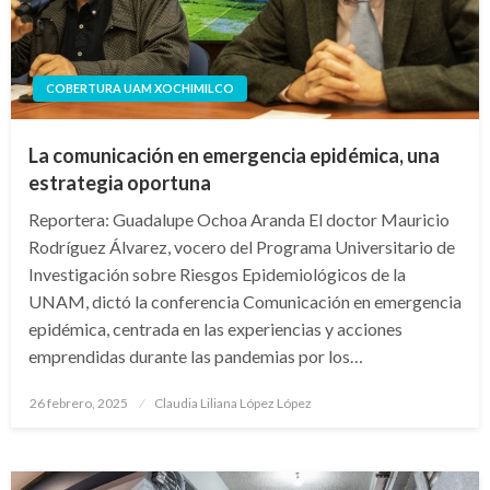
COBERTURA UAM XOCHIMILCO
La comunicación en emergencia epidémica, una
estrategia oportuna
Reportera: Guadalupe Ochoa Aranda El doctor Mauricio
Rodríguez Álvarez, vocero del Programa Universitario de
Investigación sobre Riesgos Epidemiológicos de la
UNAM, dictó la conferencia Comunicación en emergencia
epidémica, centrada en las experiencias y acciones
emprendidas durante las pandemias por los…
Publicado
26 febrero, 2025
Claudia Liliana López López
en