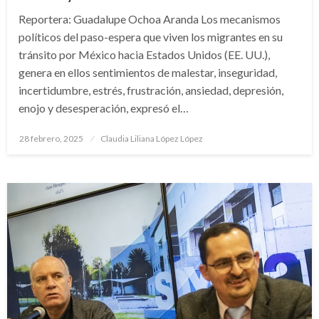
Reportera: Guadalupe Ochoa Aranda Los mecanismos
políticos del paso-espera que viven los migrantes en su
tránsito por México hacia Estados Unidos (EE. UU.),
genera en ellos sentimientos de malestar, inseguridad,
incertidumbre, estrés, frustración, ansiedad, depresión,
enojo y desesperación, expresó el…
Publicado
28 febrero, 2025
Claudia Liliana López López
en