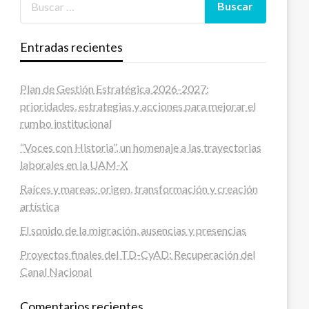
Entradas recientes
Plan de Gestión Estratégica 2026-2027:
prioridades, estrategias y acciones para mejorar el
rumbo institucional
“Voces con Historia”, un homenaje a las trayectorias
laborales en la UAM-X
Raíces y mareas: origen, transformación y creación
artística
El sonido de la migración, ausencias y presencias
Proyectos finales del TD-CyAD: Recuperación del
Canal Nacional
Comentarios recientes