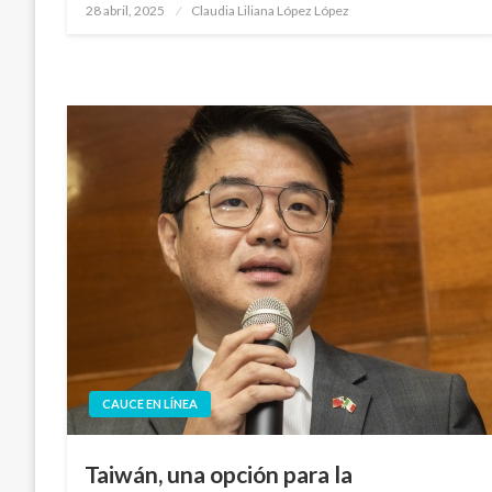
Publicado
28 abril, 2025
Claudia Liliana López López
en
CAUCE EN LÍNEA
Taiwán, una opción para la