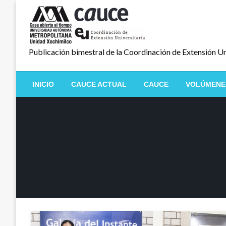
Salta
al
contenido
Publicación bimestral de la Coordinación de Extensión Un
INICIO
CAUCE ACTUAL
CAUCE
VOLÚMENE