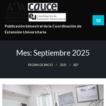
Salta
al
contenido
Publicación bimestral de la Coordinación de
Extensión Universitaria
Mes:
Septiembre 2025
PÁGINA DE INICIO
2025
SEP