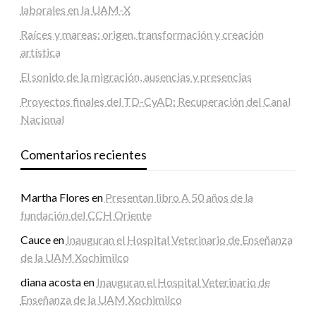
laborales en la UAM-X
Raíces y mareas: origen, transformación y creación
artística
El sonido de la migración, ausencias y presencias
Proyectos finales del TD-CyAD: Recuperación del Canal
Nacional
Comentarios recientes
Martha Flores
en
Presentan libro A 50 años de la
fundación del CCH Oriente
Cauce
en
Inauguran el Hospital Veterinario de Enseñanza
de la UAM Xochimilco
diana acosta
en
Inauguran el Hospital Veterinario de
Enseñanza de la UAM Xochimilco