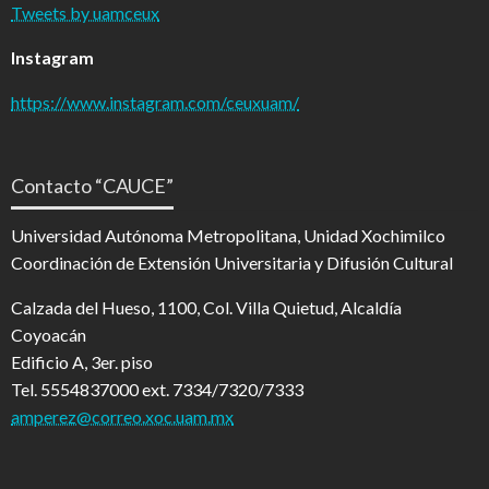
Tweets by uamceux
Instagram
https://www.instagram.com/ceuxuam/
Contacto “CAUCE”
Universidad Autónoma Metropolitana, Unidad Xochimilco
Coordinación de Extensión Universitaria y Difusión Cultural
Calzada del Hueso, 1100, Col. Villa Quietud, Alcaldía
Coyoacán
Edificio A, 3er. piso
Tel. 5554837000 ext. 7334/7320/7333
amperez@correo.xoc.uam.mx