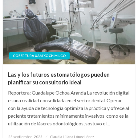
COBERTURA UAM XOCHIMILCO
Las y los futuros estomatólogos pueden
planificar su consultorio ideal
Reportera: Guadalupe Ochoa Aranda La revolución digital
es una realidad consolidada en el sector dental. Operar
con la ayuda de tecnología optimiza la práctica y ofrece al
paciente tratamientos mínimamente invasivos, como es la
utilización de láseres odontológicos, sostuvo el…
Publicado
25 septiembre, 2025
Claudia Liliana López López