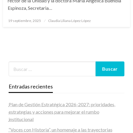
rector de la Unidad y la doctora María Angélica Buendía
Espinoza, Secretaria…
Publicado
19 septiembre, 2025
Claudia Liliana López López
en
Entradas recientes
Plan de Gestión Estratégica 2026-2027: prioridades,
estrategias y acciones para mejorar el rumbo
institucional
“Voces con Historia”, un homenaje a las trayectorias