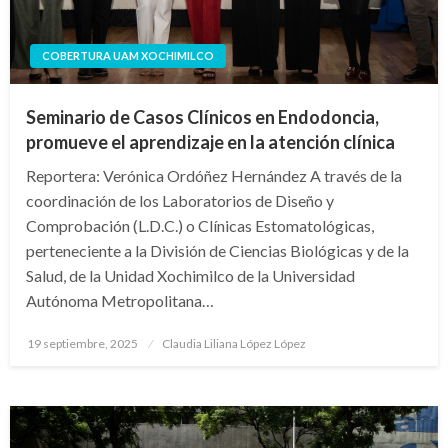
COBERTURA UAM XOCHIMILCO
Seminario de Casos Clínicos en Endodoncia,
promueve el aprendizaje en la atención clínica
Reportera: Verónica Ordóñez Hernández A través de la
coordinación de los Laboratorios de Diseño y
Comprobación (L.D.C.) o Clínicas Estomatológicas,
perteneciente a la División de Ciencias Biológicas y de la
Salud, de la Unidad Xochimilco de la Universidad
Autónoma Metropolitana…
Publicado
19 septiembre, 2025
Claudia Liliana López López
en