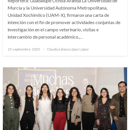
Reportera: Guadalupe Ochoa Aranda La Universidad de
Murcia y la Universidad Autónoma Metropolitana,
Unidad Xochimilco (UAM-X), firmaron una carta de
intención con el fin de promover actividades conjuntas de
investigación en el campo veterinario, visitas e
intercambio de personal académico,…
Publicado
25 septiembre, 2025
Claudia Liliana López López
en