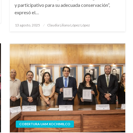
y participativo para su adecuada conservación”,
expresó el…
Publicado
13 agosto, 2025
Claudia Liliana López López
en
COBERTURA UAM XOCHIMILCO