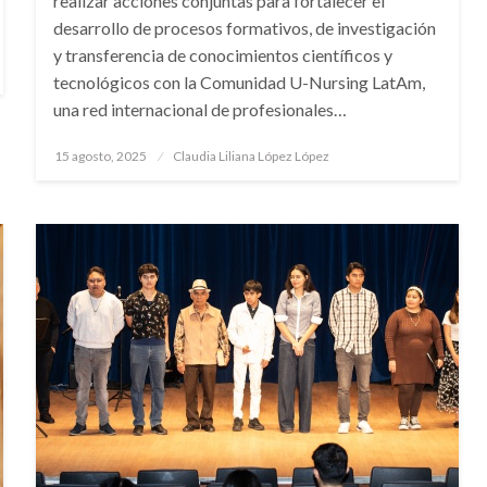
realizar acciones conjuntas para fortalecer el
desarrollo de procesos formativos, de investigación
y transferencia de conocimientos científicos y
tecnológicos con la Comunidad U-Nursing LatAm,
una red internacional de profesionales…
Publicado
15 agosto, 2025
Claudia Liliana López López
en