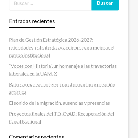
Entradas recientes
Plan de Gestión Estratégica 2026-2027:
prioridades, estrategias y acciones para mejorar el
rumbo institucional
“Voces con Historia”, un homenaje a las trayectorias
laborales en la UAM-X
Raíces y mareas: origen, transformación y creación
artística
El sonido de la migración, ausencias y presencias
Proyectos finales del TD-CyAD: Recuperación del
Canal Nacional
Comentarios recientes