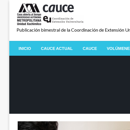
Salta
al
contenido
Publicación bimestral de la Coordinación de Extensión Un
INICIO
CAUCE ACTUAL
CAUCE
VOLÚMENE