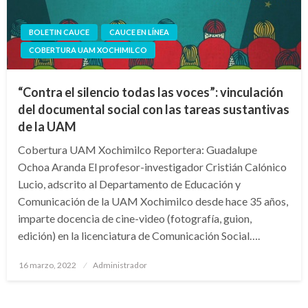
BOLETIN CAUCE
CAUCE EN LÍNEA
COBERTURA UAM XOCHIMILCO
“Contra el silencio todas las voces”: vinculación
del documental social con las tareas sustantivas
de la UAM
Cobertura UAM Xochimilco Reportera: Guadalupe
Ochoa Aranda El profesor-investigador Cristián Calónico
Lucio, adscrito al Departamento de Educación y
Comunicación de la UAM Xochimilco desde hace 35 años,
imparte docencia de cine-video (fotografía, guion,
edición) en la licenciatura de Comunicación Social….
Publicado
16 marzo, 2022
Administrador
en