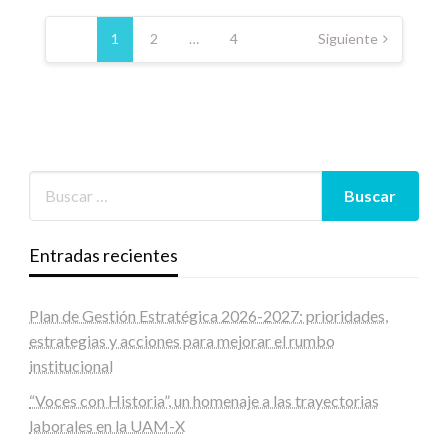
Paginación
de
1
2
…
4
Siguiente
entradas
Entradas recientes
Plan de Gestión Estratégica 2026-2027: prioridades,
estrategias y acciones para mejorar el rumbo
institucional
“Voces con Historia”, un homenaje a las trayectorias
laborales en la UAM-X