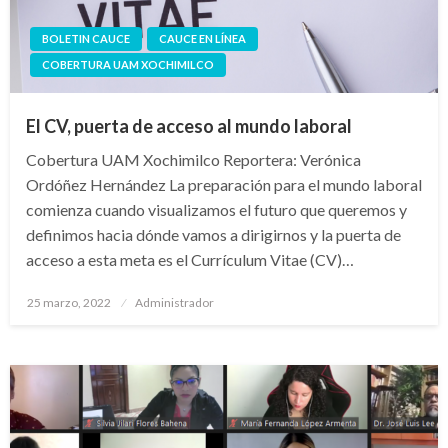
BOLETIN CAUCE
CAUCE EN LÍNEA
COBERTURA UAM XOCHIMILCO
El CV, puerta de acceso al mundo laboral
Cobertura UAM Xochimilco Reportera: Verónica
Ordóñez Hernández La preparación para el mundo laboral
comienza cuando visualizamos el futuro que queremos y
definimos hacia dónde vamos a dirigirnos y la puerta de
acceso a esta meta es el Currículum Vitae (CV)…
Publicado
25 marzo, 2022
Administrador
en