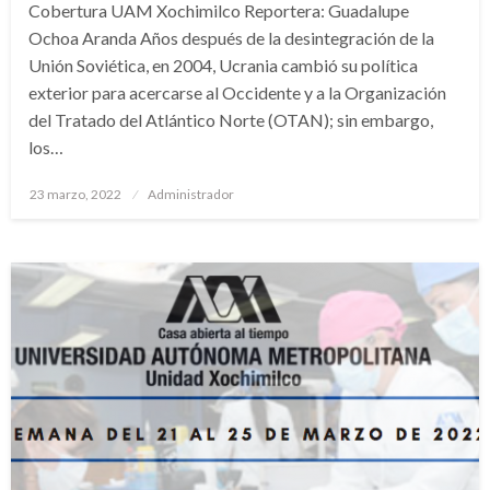
Cobertura UAM Xochimilco Reportera: Guadalupe
Ochoa Aranda Años después de la desintegración de la
Unión Soviética, en 2004, Ucrania cambió su política
exterior para acercarse al Occidente y a la Organización
del Tratado del Atlántico Norte (OTAN); sin embargo,
los…
Publicado
23 marzo, 2022
Administrador
en