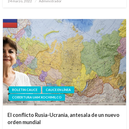
Publicado
24 marzo, 2022
Administrador
en
BOLETIN CAUCE
CAUCE EN LÍNEA
COBERTURA UAM XOCHIMILCO
El conflicto Rusia-Ucrania, antesala de un nuevo
orden mundial