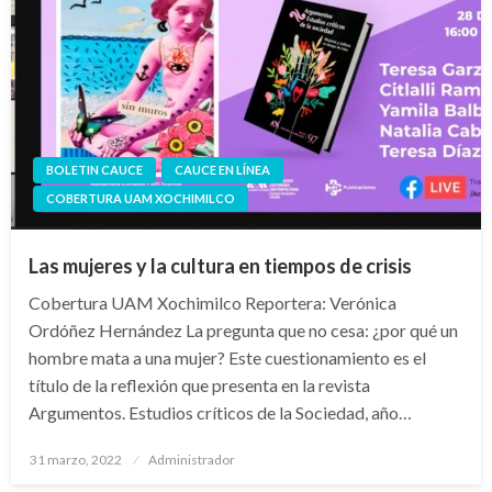
BOLETIN CAUCE
CAUCE EN LÍNEA
COBERTURA UAM XOCHIMILCO
Las mujeres y la cultura en tiempos de crisis
Cobertura UAM Xochimilco Reportera: Verónica
Ordóñez Hernández La pregunta que no cesa: ¿por qué un
hombre mata a una mujer? Este cuestionamiento es el
título de la reflexión que presenta en la revista
Argumentos. Estudios críticos de la Sociedad, año…
Publicado
31 marzo, 2022
Administrador
en