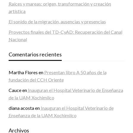
Raíces y mareas: origen, transformación y creación
artística
El sonido de la migración, ausencias y presencias
Proyectos finales del TD-CyAD: Recuperación del Canal
Nacional
Comentarios recientes
Martha Flores
en
Presentan libro A 50 años de la
fundación del CCH Oriente
Cauce
en
Inauguran el Hospital Veterinario de Enseñanza
de la UAM Xochimilco
diana acosta
en
Inauguran el Hospital Veterinario de
Enseñanza de la UAM Xochimilco
Archivos