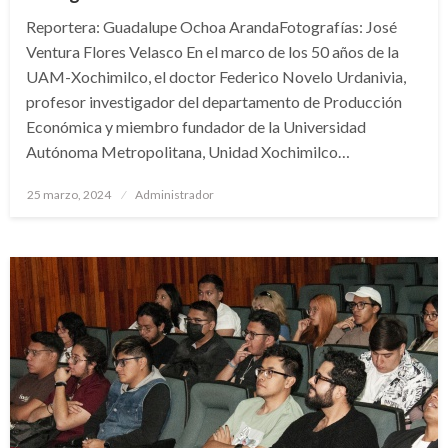
Reportera: Guadalupe Ochoa ArandaFotografías: José
Ventura Flores Velasco En el marco de los 50 años de la
UAM-Xochimilco, el doctor Federico Novelo Urdanivia,
profesor investigador del departamento de Producción
Económica y miembro fundador de la Universidad
Autónoma Metropolitana, Unidad Xochimilco…
Publicado
25 marzo, 2024
Administrador
en