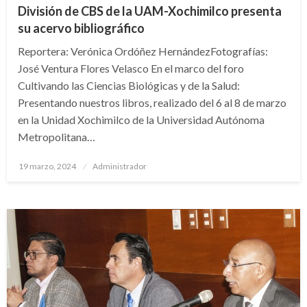
División de CBS de la UAM-Xochimilco presenta
su acervo bibliográfico
Reportera: Verónica Ordóñez HernándezFotografías:
José Ventura Flores Velasco En el marco del foro
Cultivando las Ciencias Biológicas y de la Salud:
Presentando nuestros libros, realizado del 6 al 8 de marzo
en la Unidad Xochimilco de la Universidad Autónoma
Metropolitana…
Publicado
19 marzo, 2024
Administrador
en