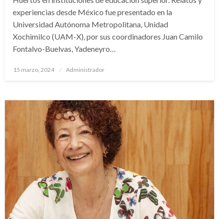
experiencias desde México fue presentado en la
Universidad Autónoma Metropolitana, Unidad
Xochimilco (UAM-X), por sus coordinadores Juan Camilo
Fontalvo-Buelvas, Yadeneyro…
Publicado
15 marzo, 2024
Administrador
en