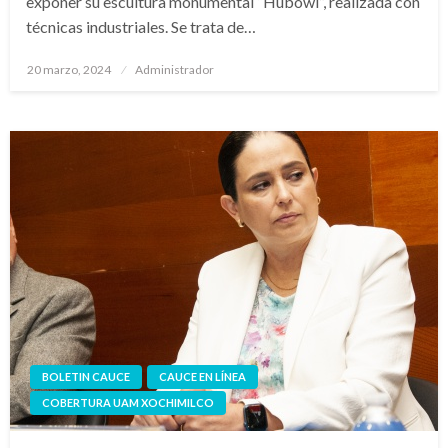
exponer su escultura monumental “Hubowl”, realizada con
técnicas industriales. Se trata de…
Publicado
20 marzo, 2024
Administrador
en
BOLETIN CAUCE
CAUCE EN LÍNEA
COBERTURA UAM XOCHIMILCO