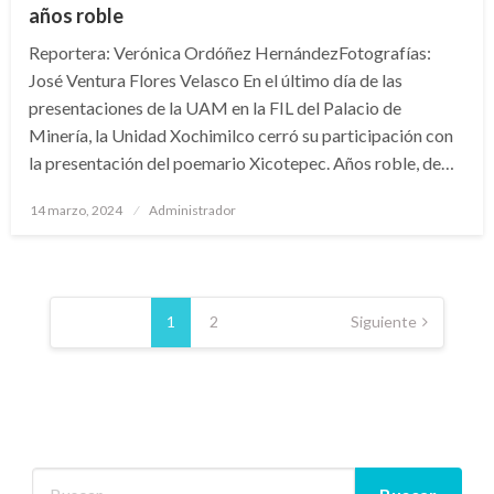
años roble
Reportera: Verónica Ordóñez HernándezFotografías:
José Ventura Flores Velasco En el último día de las
presentaciones de la UAM en la FIL del Palacio de
Minería, la Unidad Xochimilco cerró su participación con
la presentación del poemario Xicotepec. Años roble, de…
Publicado
14 marzo, 2024
Administrador
en
Paginación
de
1
2
Siguiente
entradas