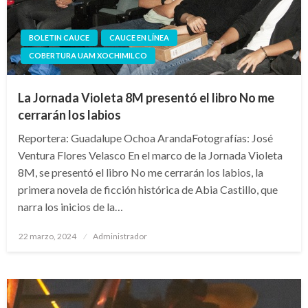
BOLETIN CAUCE
CAUCE EN LÍNEA
COBERTURA UAM XOCHIMILCO
La Jornada Violeta 8M presentó el libro No me
cerrarán los labios
Reportera: Guadalupe Ochoa ArandaFotografías: José
Ventura Flores Velasco En el marco de la Jornada Violeta
8M, se presentó el libro No me cerrarán los labios, la
primera novela de ficción histórica de Abia Castillo, que
narra los inicios de la…
Publicado
22 marzo, 2024
Administrador
en