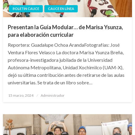
BOLETIN CAUCE
CAUCE EN LÍNEA
Presentan la Guía Modular… de Marisa Ysunza,
para elaboración curricular
Reportera: Guadalupe Ochoa ArandaFotografías: José
Ventura Flores Velasco La doctora Marisa Ysunza Breña,
profesora-investigadora jubilada de la Universidad
Autónoma Metropolitana, Unidad Xochimilco (UAM-X),
dejó su última contribución antes de retirarse de las aulas
universitarias. Se trata de un libro sobre…
Publicado
15 marzo, 2024
Administrador
en