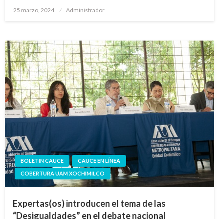
Publicado
25 marzo, 2024
Administrador
en
BOLETIN CAUCE
CAUCE EN LÍNEA
COBERTURA UAM XOCHIMILCO
Expertas(os) introducen el tema de las
“Desigualdades” en el debate nacional