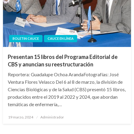
BOLETIN CAUCE
CAUCE EN LÍNEA
Presentan 15 libros del Programa Editorial de
CBS y anuncian su reestructuración
Reportera: Guadalupe Ochoa ArandaFotografías: José
Ventura Flores Velasco Del 6 al 8 de marzo, la división de
Ciencias Biológicas y de la Salud (CBS) presentó 15 libros,
producidos entre el 2019 al 2022 y 2024, que abordan
temáticas de enfermería,…
Publicado
19 marzo, 2024
Administrador
en