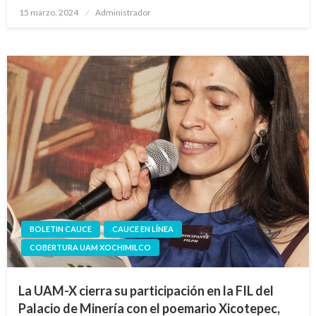
Publicado
15 marzo, 2024
Administrador
en
BOLETIN CAUCE
CAUCE EN LÍNEA
COBERTURA UAM XOCHIMILCO
La UAM-X cierra su participación en la FIL del
Palacio de Minería con el poemario Xicotepec,