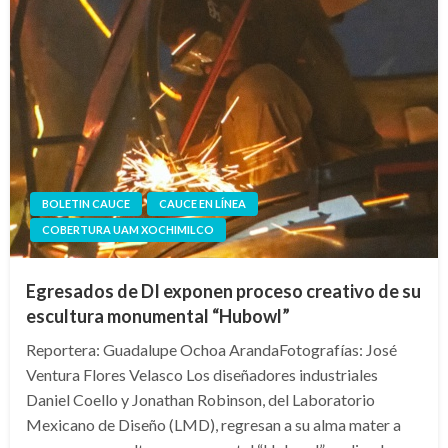
BOLETIN CAUCE
CAUCE EN LÍNEA
COBERTURA UAM XOCHIMILCO
Egresados de DI exponen proceso creativo de su
escultura monumental “Hubowl”
Reportera: Guadalupe Ochoa ArandaFotografías: José
Ventura Flores Velasco Los diseñadores industriales
Daniel Coello y Jonathan Robinson, del Laboratorio
Mexicano de Diseño (LMD), regresan a su alma mater a