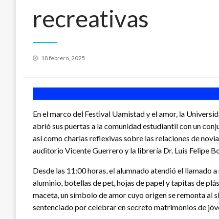
recreativas
Publicado
18 febrero, 2025
en
En el marco del Festival Uamistad y el amor, la Unive
abrió sus puertas a la comunidad estudiantil con un conj
así como charlas reflexivas sobre las relaciones de novi
auditorio Vicente Guerrero y la librería Dr. Luis Felipe Bo
Desde las 11:00 horas, el alumnado atendió el llamado a 
aluminio, botellas de pet, hojas de papel y tapitas de p
maceta, un símbolo de amor cuyo origen se remonta al sig
sentenciado por celebrar en secreto matrimonios de jó