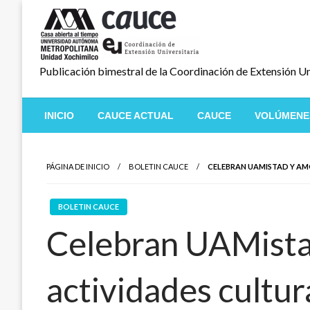
Salta
al
contenido
Publicación bimestral de la Coordinación de Extensión Un
INICIO
CAUCE ACTUAL
CAUCE
VOLÚMENE
PÁGINA DE INICIO
BOLETIN CAUCE
CELEBRAN UAMISTAD Y AM
BOLETIN CAUCE
Celebran UAMista
actividades cultur