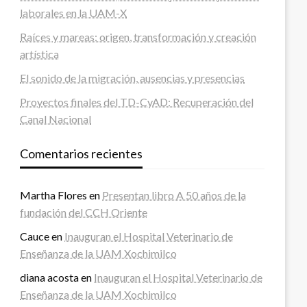
laborales en la UAM-X
Raíces y mareas: origen, transformación y creación
artística
El sonido de la migración, ausencias y presencias
Proyectos finales del TD-CyAD: Recuperación del
Canal Nacional
Comentarios recientes
Martha Flores
en
Presentan libro A 50 años de la
fundación del CCH Oriente
Cauce
en
Inauguran el Hospital Veterinario de
Enseñanza de la UAM Xochimilco
diana acosta
en
Inauguran el Hospital Veterinario de
Enseñanza de la UAM Xochimilco