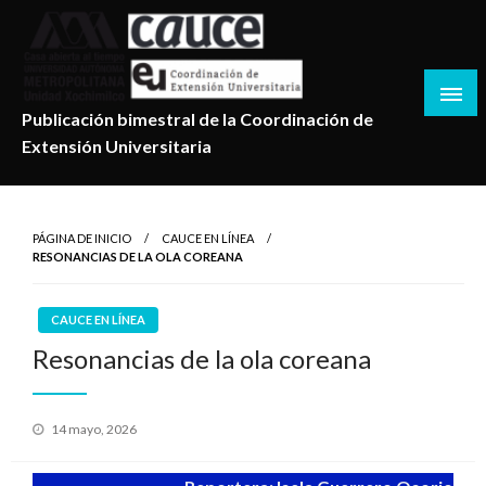
Salta
al
contenido
Publicación bimestral de la Coordinación de
Extensión Universitaria
PÁGINA DE INICIO
CAUCE EN LÍNEA
RESONANCIAS DE LA OLA COREANA
CAUCE EN LÍNEA
Resonancias de la ola coreana
Publicado
14 mayo, 2026
en