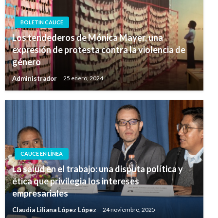
BOLETIN CAUCE
Los tendederos de Mónica Mayer, una
expresión de protesta contra la violencia de
género
Administrador
25 enero, 2024
CAUCE EN LÍNEA
La salud en el trabajo: una disputa política y
ética que privilegia los intereses
empresariales
Claudia Liliana López López
24 noviembre, 2025