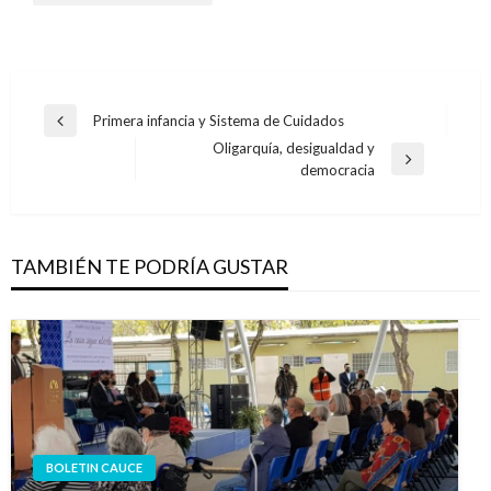
Navegación
Primera infancia y Sistema de Cuidados
Entrada
de
Oligarquía, desigualdad y
anterior
Entrada
democracia
entradas
siguiente
TAMBIÉN TE PODRÍA GUSTAR
BOLETIN CAUCE