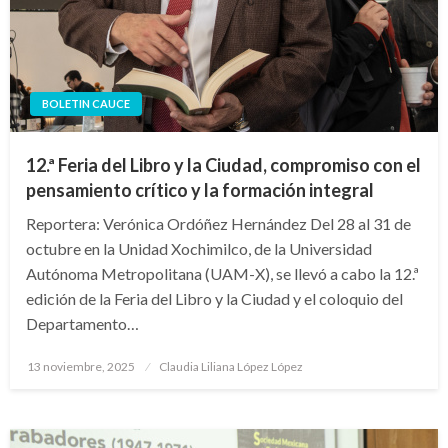
BOLETIN CAUCE
12.ª Feria del Libro y la Ciudad, compromiso con el
pensamiento crítico y la formación integral
Reportera: Verónica Ordóñez Hernández Del 28 al 31 de
octubre en la Unidad Xochimilco, de la Universidad
Autónoma Metropolitana (UAM-X), se llevó a cabo la 12.ª
edición de la Feria del Libro y la Ciudad y el coloquio del
Departamento…
Publicado
13 noviembre, 2025
Claudia Liliana López López
en