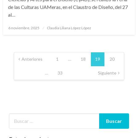
de las Culturas UAMeras, en el Claustro de Diseño, del 27
al…
Publicado
6 noviembre, 2025
Claudia Liliana López López
en
Paginación
de
Anteriores
1
…
18
19
20
entradas
…
33
Siguiente