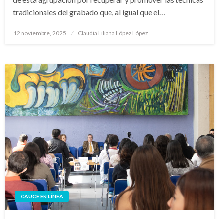
tradicionales del grabado que, al igual que el…
Publicado
12 noviembre, 2025
Claudia Liliana López López
en
CAUCE EN LÍNEA