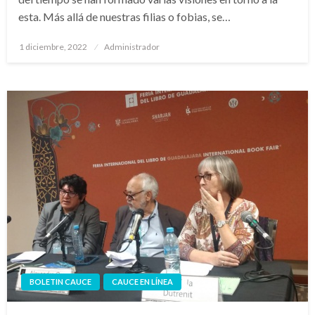
esta. Más allá de nuestras filias o fobias, se…
Publicado
1 diciembre, 2022
Administrador
en
BOLETIN CAUCE
CAUCE EN LÍNEA