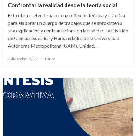
Confrontar la realidad desde la teoría social
Esta obra pretende hacer una reflexión teórica y práctica
para elaborar un cuerpo de trabajos que se aproximen a
una explicación y confrontación con la realidad La División
de Ciencias Sociales y Humanidades de la Universidad
Autónoma Metropolitana (UAM), Unidad…
Publicado
2 diciembre, 2022
Cauce
en