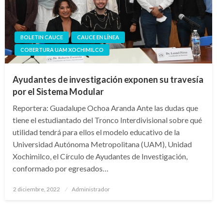
BOLETIN CAUCE
CAUCE EN LÍNEA
COBERTURA UAM XOCHIMILCO
Ayudantes de investigación exponen su travesía
por el Sistema Modular
Reportera: Guadalupe Ochoa Aranda Ante las dudas que
tiene el estudiantado del Tronco Interdivisional sobre qué
utilidad tendrá para ellos el modelo educativo de la
Universidad Autónoma Metropolitana (UAM), Unidad
Xochimilco, el Círculo de Ayudantes de Investigación,
conformado por egresados…
Publicado
2 diciembre, 2022
Administrador
en