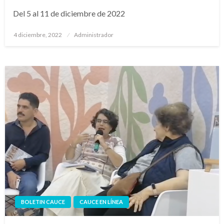
Del 5 al 11 de diciembre de 2022
Publicado
4 diciembre, 2022
Administrador
en
BOLETIN CAUCE
CAUCE EN LÍNEA