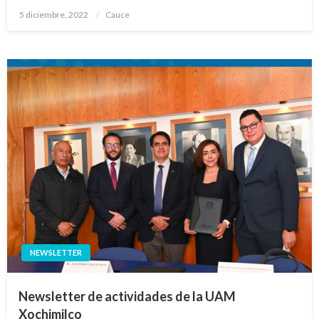
Publicado
5 diciembre, 2022
Cauce
en
NEWSLETTER
Newsletter de actividades de la UAM
Xochimilco