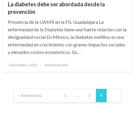
La diabetes debe ser abordada desde la
prevención
Presencia de la UAMX en la FIL Guadalajara La
enfermedad de la Diabetes tiene una fuerte relación con la
desigualdad social En México, la diabetes mellitus es una
enfermedad en crecimiento con graves impactos sociales
y elevados costos económicos. En…
Publicado
1 diciembre, 2022
Administrador
en
Paginación
de
Anteriores
1
…
3
4
entradas