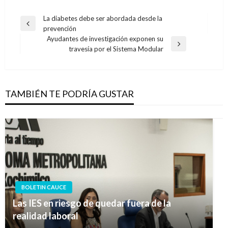
Navegación
La diabetes debe ser abordada desde la
Entrada
prevención
de
anterior
Ayudantes de investigación exponen su
entradas
Entrada
travesía por el Sistema Modular
siguiente
TAMBIÉN TE PODRÍA GUSTAR
BOLETIN CAUCE
Las IES en riesgo de quedar fuera de la
realidad laboral