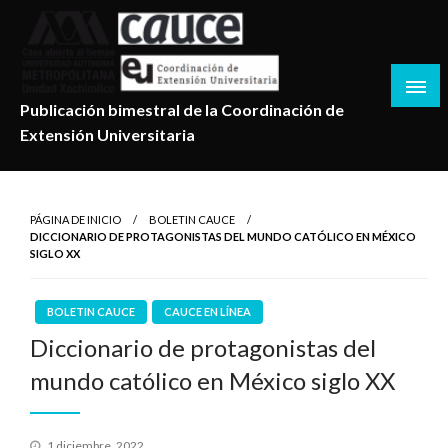
Salta
al
contenido
Publicación bimestral de la Coordinación de
Extensión Universitaria
PÁGINA DE INICIO
BOLETIN CAUCE
DICCIONARIO DE PROTAGONISTAS DEL MUNDO CATÓLICO EN MÉXICO
SIGLO XX
BOLETIN CAUCE
CAUCE EN LÍNEA
Diccionario de protagonistas del
mundo católico en México siglo XX
Publicado
1 diciembre, 2022