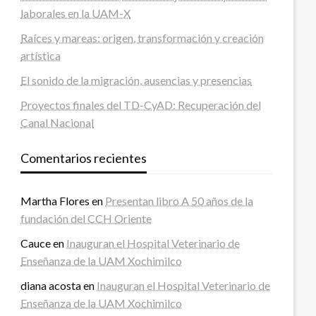
laborales en la UAM-X
Raíces y mareas: origen, transformación y creación
artística
El sonido de la migración, ausencias y presencias
Proyectos finales del TD-CyAD: Recuperación del
Canal Nacional
Comentarios recientes
Martha Flores
en
Presentan libro A 50 años de la
fundación del CCH Oriente
Cauce
en
Inauguran el Hospital Veterinario de
Enseñanza de la UAM Xochimilco
diana acosta
en
Inauguran el Hospital Veterinario de
Enseñanza de la UAM Xochimilco