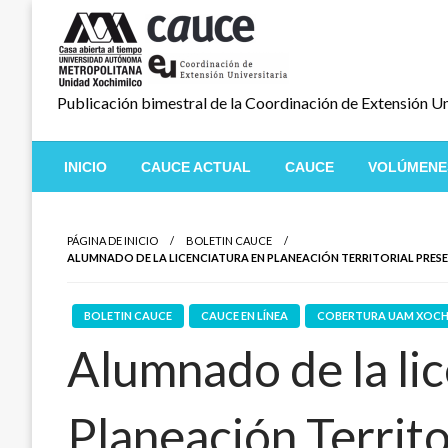
Salta
al
contenido
Publicación bimestral de la Coordinación de Extensión Un
INICIO
CAUCE ACTUAL
CAUCE
VOLÚMENE
PÁGINA DE INICIO
BOLETIN CAUCE
ALUMNADO DE LA LICENCIATURA EN PLANEACIÓN TERRITORIAL PRE
BOLETIN CAUCE
CAUCE EN LÍNEA
COBERTURA UAM XOCH
Alumnado de la li
Planeación Territo