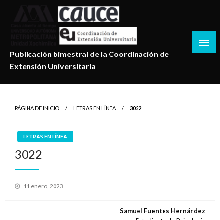
Salta
al
contenido
Publicación bimestral de la Coordinación de
Extensión Universitaria
PÁGINA DE INICIO
LETRAS EN LÍNEA
3022
LETRAS EN LÍNEA
3022
Publicado
11 enero, 2023
en
Samuel Fuentes Hernández