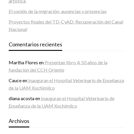
artística
El sonido de la migración, ausencias y presencias
Proyectos finales del TD-CyAD: Recuperación del Canal
Nacional
Comentarios recientes
Martha Flores
en
Presentan libro A 50 años de la
fundación del CCH Oriente
Cauce
en
Inauguran el Hospital Veterinario de Enseñanza
de la UAM Xochimilco
diana acosta
en
Inauguran el Hospital Veterinario de
Enseñanza de la UAM Xochimilco
Archivos