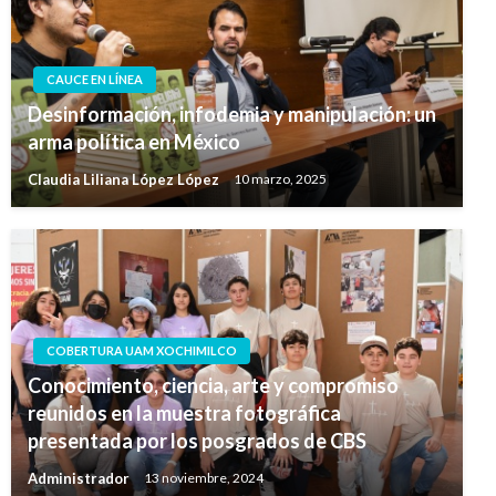
CAUCE EN LÍNEA
Desinformación, infodemia y manipulación: un
arma política en México
Claudia Liliana López López
10 marzo, 2025
COBERTURA UAM XOCHIMILCO
Conocimiento, ciencia, arte y compromiso
reunidos en la muestra fotográfica
presentada por los posgrados de CBS
Administrador
13 noviembre, 2024