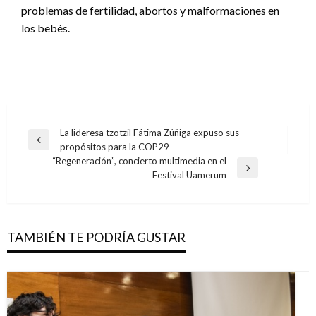
problemas de fertilidad, abortos y malformaciones en
los bebés.
Navegación
La lideresa tzotzil Fátima Zúñiga expuso sus
Entrada
propósitos para la COP29
de
anterior
“Regeneración”, concierto multimedia en el
entradas
Entrada
Festival Uamerum
siguiente
TAMBIÉN TE PODRÍA GUSTAR