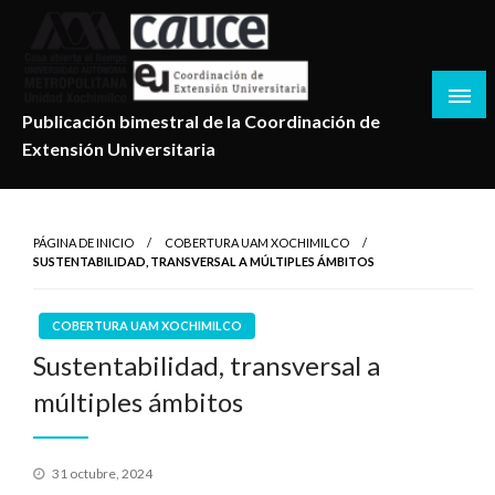
Salta
al
contenido
Publicación bimestral de la Coordinación de
Extensión Universitaria
PÁGINA DE INICIO
COBERTURA UAM XOCHIMILCO
SUSTENTABILIDAD, TRANSVERSAL A MÚLTIPLES ÁMBITOS
COBERTURA UAM XOCHIMILCO
Sustentabilidad, transversal a
múltiples ámbitos
Publicado
31 octubre, 2024
en