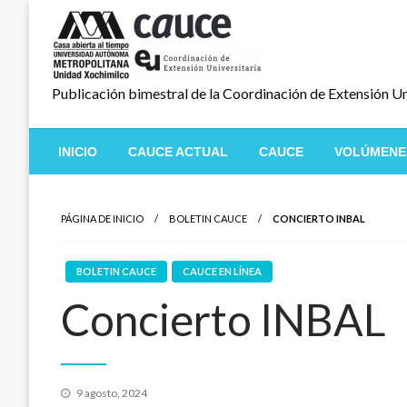
Salta
al
contenido
Publicación bimestral de la Coordinación de Extensión Un
INICIO
CAUCE ACTUAL
CAUCE
VOLÚMENE
PÁGINA DE INICIO
BOLETIN CAUCE
CONCIERTO INBAL
BOLETIN CAUCE
CAUCE EN LÍNEA
Concierto INBAL
Publicado
9 agosto, 2024