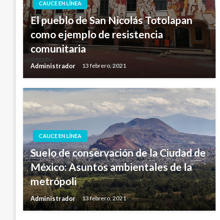
CAUCE EN LÍNEA
El pueblo de San Nicolás Totolapan
como ejemplo de resistencia
comunitaria
Administrador
13 febrero, 2021
CAUCE EN LÍNEA
Suelo de conservación de la Ciudad de
México: Asuntos ambientales de la
metrópoli
Administrador
13 febrero, 2021