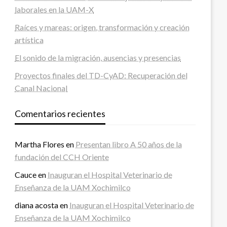
laborales en la UAM-X
Raíces y mareas: origen, transformación y creación
artística
El sonido de la migración, ausencias y presencias
Proyectos finales del TD-CyAD: Recuperación del
Canal Nacional
Comentarios recientes
Martha Flores
en
Presentan libro A 50 años de la
fundación del CCH Oriente
Cauce
en
Inauguran el Hospital Veterinario de
Enseñanza de la UAM Xochimilco
diana acosta
en
Inauguran el Hospital Veterinario de
Enseñanza de la UAM Xochimilco