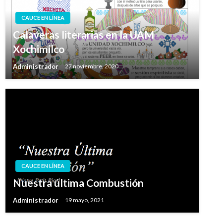
CAUCE EN LÍNEA
Calaveras literarias en la UAM
Xochimilco
Administrador
27 noviembre, 2020
CAUCE EN LÍNEA
Nuestra última Combustión
Administrador
19 mayo, 2021