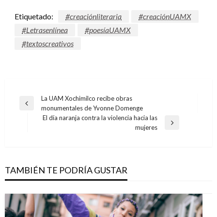
Etiquetado:
#creaciónliteraria
#creaciónUAMX
#Letrasenlínea
#poesíaUAMX
#textoscreativos
Navegación
La UAM Xochimilco recibe obras
Entrada
monumentales de Yvonne Domenge
de
anterior
El día naranja contra la violencia hacia las
entradas
Entrada
mujeres
siguiente
TAMBIÉN TE PODRÍA GUSTAR