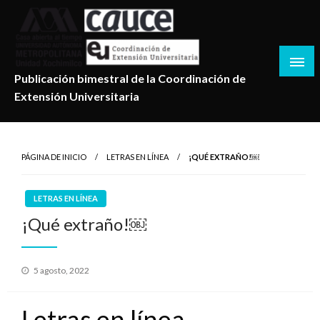
Salta
al
contenido
Publicación bimestral de la Coordinación de
Extensión Universitaria
PÁGINA DE INICIO
LETRAS EN LÍNEA
¡QUÉ EXTRAÑO!￼
LETRAS EN LÍNEA
¡Qué extraño!￼
Publicado
5 agosto, 2022
en
Letras en línea