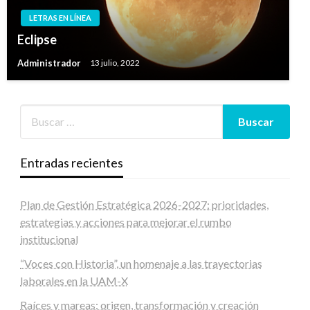
LETRAS EN LÍNEA
Eclipse
Administrador
13 julio, 2022
Entradas recientes
Plan de Gestión Estratégica 2026-2027: prioridades,
estrategias y acciones para mejorar el rumbo
institucional
“Voces con Historia”, un homenaje a las trayectorias
laborales en la UAM-X
Raíces y mareas: origen, transformación y creación