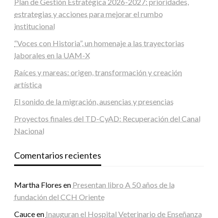
Plan de Gestión Estratégica 2026-2027: prioridades,
estrategias y acciones para mejorar el rumbo
institucional
“Voces con Historia”, un homenaje a las trayectorias
laborales en la UAM-X
Raíces y mareas: origen, transformación y creación
artística
El sonido de la migración, ausencias y presencias
Proyectos finales del TD-CyAD: Recuperación del Canal
Nacional
Comentarios recientes
Martha Flores
en
Presentan libro A 50 años de la
fundación del CCH Oriente
Cauce
en
Inauguran el Hospital Veterinario de Enseñanza