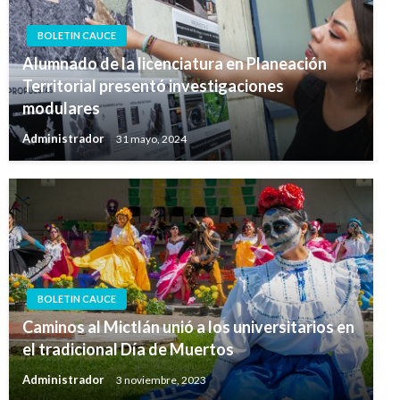
BOLETIN CAUCE
Alumnado de la licenciatura en Planeación
Territorial presentó investigaciones
modulares
Administrador
31 mayo, 2024
BOLETIN CAUCE
Caminos al Mictlán unió a los universitarios en
el tradicional Día de Muertos
Administrador
3 noviembre, 2023