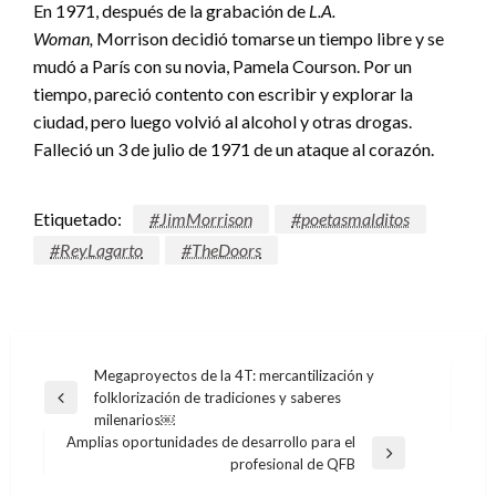
En 1971, después de la grabación de
L.A.
Woman,
Morrison decidió tomarse un tiempo libre y se
mudó a París con su novia, Pamela Courson. Por un
tiempo, pareció contento con escribir y explorar la
ciudad, pero luego volvió al alcohol y otras drogas.
Falleció un 3 de julio de 1971 de un ataque al corazón.
Etiquetado:
#JimMorrison
#poetasmalditos
#ReyLagarto
#TheDoors
Navegación
Megaproyectos de la 4T: mercantilización y
folklorización de tradiciones y saberes
de
Entrada
milenarios￼
anterior
entradas
Amplias oportunidades de desarrollo para el
Entrada
profesional de QFB
siguiente