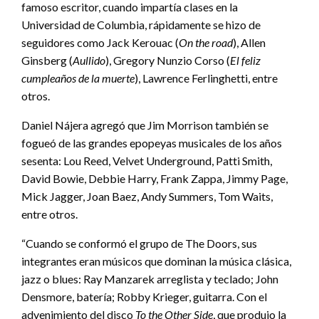
famoso escritor, cuando impartía clases en la
Universidad de Columbia, rápidamente se hizo de
seguidores como Jack Kerouac (
On the road
), Allen
Ginsberg (
Aullido
), Gregory Nunzio Corso (
El feliz
cumpleaños de la muerte
), Lawrence Ferlinghetti, entre
otros.
Daniel Nájera agregó que Jim Morrison también se
fogueó de las grandes epopeyas musicales de los años
sesenta: Lou Reed, Velvet Underground, Patti Smith,
David Bowie, Debbie Harry, Frank Zappa, Jimmy Page,
Mick Jagger, Joan Baez, Andy Summers, Tom Waits,
entre otros.
“Cuando se conformó el grupo de The Doors, sus
integrantes eran músicos que dominan la música clásica,
jazz o blues: Ray Manzarek arreglista y teclado; John
Densmore, batería; Robby Krieger, guitarra. Con el
advenimiento del disco
To the Other Side
, que produjo la