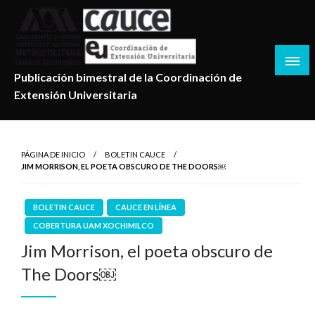
Salta
al
contenido
Publicación bimestral de la Coordinación de
Extensión Universitaria
PÁGINA DE INICIO
BOLETIN CAUCE
JIM MORRISON, EL POETA OBSCURO DE THE DOORS￼
BOLETIN CAUCE
CAUCE EN LÍNEA
COBERTURA UAM XOCHIMILCO
Jim Morrison, el poeta obscuro de
The Doors￼