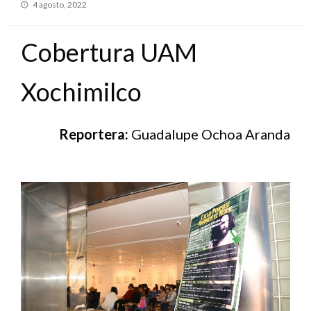
Publicado
4 agosto, 2022
en
Cobertura UAM
Xochimilco
Reportera:
Guadalupe Ochoa Aranda