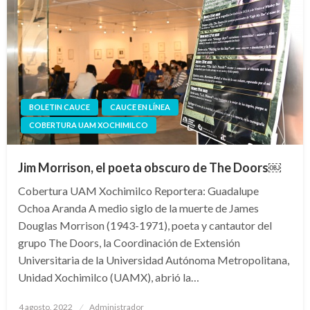
BOLETIN CAUCE
CAUCE EN LÍNEA
COBERTURA UAM XOCHIMILCO
Jim Morrison, el poeta obscuro de The Doors￼
Cobertura UAM Xochimilco Reportera: Guadalupe
Ochoa Aranda A medio siglo de la muerte de James
Douglas Morrison (1943-1971), poeta y cantautor del
grupo The Doors, la Coordinación de Extensión
Universitaria de la Universidad Autónoma Metropolitana,
Unidad Xochimilco (UAMX), abrió la…
Publicado
4 agosto, 2022
Administrador