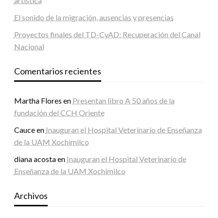
artística
El sonido de la migración, ausencias y presencias
Proyectos finales del TD-CyAD: Recuperación del Canal
Nacional
Comentarios recientes
Martha Flores
en
Presentan libro A 50 años de la
fundación del CCH Oriente
Cauce
en
Inauguran el Hospital Veterinario de Enseñanza
de la UAM Xochimilco
diana acosta
en
Inauguran el Hospital Veterinario de
Enseñanza de la UAM Xochimilco
Archivos