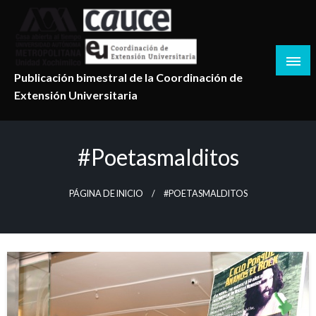
Salta
al
contenido
Publicación bimestral de la Coordinación de
Extensión Universitaria
#poetasmalditos
PÁGINA DE INICIO
#POETASMALDITOS