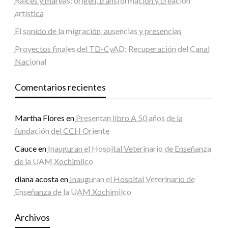
Raíces y mareas: origen, transformación y creación
artística
El sonido de la migración, ausencias y presencias
Proyectos finales del TD-CyAD: Recuperación del Canal
Nacional
Comentarios recientes
Martha Flores
en
Presentan libro A 50 años de la
fundación del CCH Oriente
Cauce
en
Inauguran el Hospital Veterinario de Enseñanza
de la UAM Xochimilco
diana acosta
en
Inauguran el Hospital Veterinario de
Enseñanza de la UAM Xochimilco
Archivos