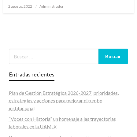
Publicado
2 agosto, 2022
Administrador
en
Entradas recientes
Plan de Gestión Estratégica 2026-2027: prioridades,
estrategias y acciones para mejorar el rumbo
institucional
“Voces con Historia”, un homenaje a las trayectorias
laborales en la UAM-X