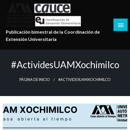
Salta
al
contenido
Publicación bimestral de la Coordinación de
Extensión Universitaria
#actividesUAMXochimilco
PÁGINA DE INICIO
#ACTIVIDESUAMXOCHIMILCO