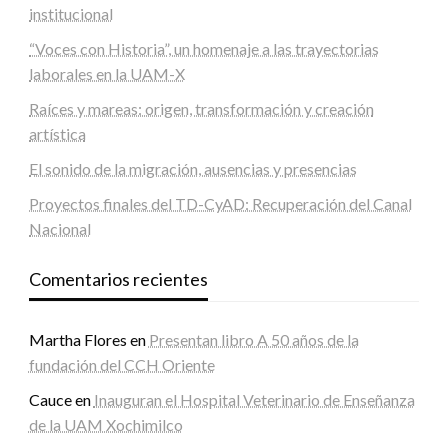
institucional
“Voces con Historia”, un homenaje a las trayectorias
laborales en la UAM-X
Raíces y mareas: origen, transformación y creación
artística
El sonido de la migración, ausencias y presencias
Proyectos finales del TD-CyAD: Recuperación del Canal
Nacional
Comentarios recientes
Martha Flores
en
Presentan libro A 50 años de la
fundación del CCH Oriente
Cauce
en
Inauguran el Hospital Veterinario de Enseñanza
de la UAM Xochimilco