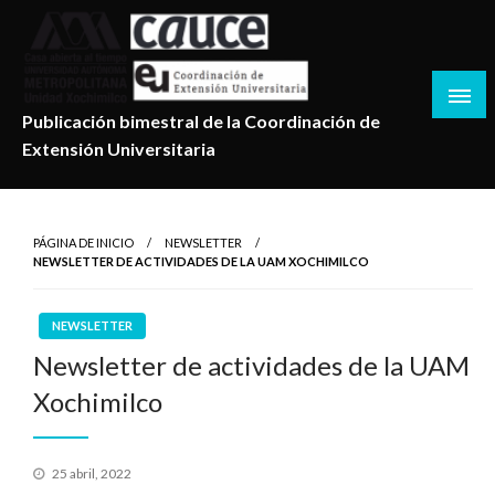
Salta
al
contenido
Publicación bimestral de la Coordinación de
Extensión Universitaria
PÁGINA DE INICIO
NEWSLETTER
NEWSLETTER DE ACTIVIDADES DE LA UAM XOCHIMILCO
NEWSLETTER
Newsletter de actividades de la UAM
Xochimilco
Publicado
25 abril, 2022
en