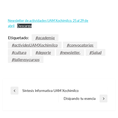
Newsletter de actividades UAM Xochimilco. 25 al 29 de
abril
Descarga
Etiquetado:
#academia
#actividesUAMXochimilco
#convocatorias
#cultura
#deporte
#newsletter.
#Salud
#talleresycursos
Navegación
Síntesis Informativa UAM Xochimilco
Entrada
de
anterior
Disipando tu esencia
Entrada
entradas
siguiente