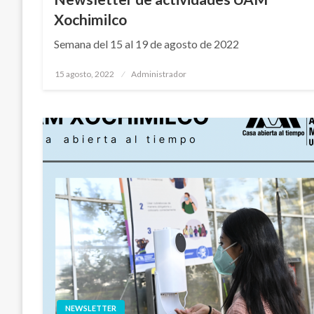
Xochimilco
Semana del 15 al 19 de agosto de 2022
Publicado
15 agosto, 2022
Administrador
en
NEWSLETTER