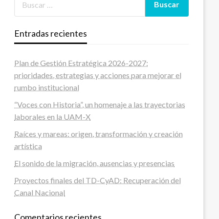
Entradas recientes
Plan de Gestión Estratégica 2026-2027:
prioridades, estrategias y acciones para mejorar el
rumbo institucional
“Voces con Historia”, un homenaje a las trayectorias
laborales en la UAM-X
Raíces y mareas: origen, transformación y creación
artística
El sonido de la migración, ausencias y presencias
Proyectos finales del TD-CyAD: Recuperación del
Canal Nacional
Comentarios recientes