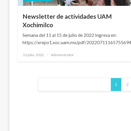
Newsletter de actividades UAM
Xochimilco
Semana del 11 al 15 de julio de 2022 Ingresa en:
https://xrepo1.xoc.uam.mx/pdf/20220711165755694
Publicado
11 julio, 2022
Administrador
en
Paginación
1
2
de
entradas