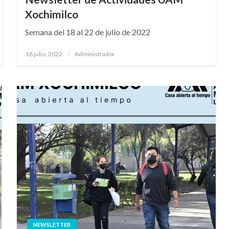
Xochimilco
Semana del 18 al 22 de julio de 2022
Publicado
18 julio, 2022
Administrador
en
NEWSLETTER