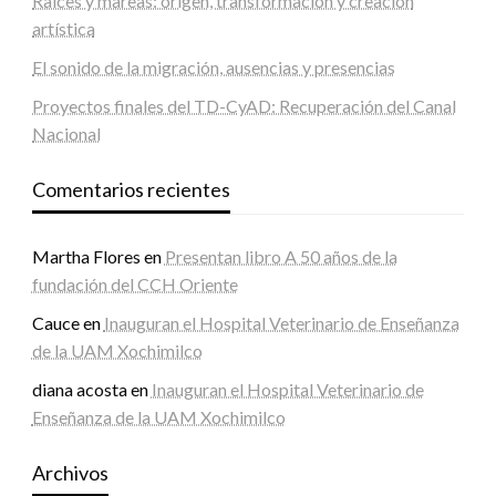
Raíces y mareas: origen, transformación y creación
artística
El sonido de la migración, ausencias y presencias
Proyectos finales del TD-CyAD: Recuperación del Canal
Nacional
Comentarios recientes
Martha Flores
en
Presentan libro A 50 años de la
fundación del CCH Oriente
Cauce
en
Inauguran el Hospital Veterinario de Enseñanza
de la UAM Xochimilco
diana acosta
en
Inauguran el Hospital Veterinario de
Enseñanza de la UAM Xochimilco
Archivos