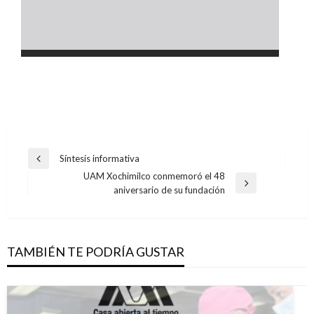
Navegación
Síntesis informativa
Entrada
de
UAM Xochimilco conmemoró el 48
anterior
Entrada
aniversario de su fundación
entradas
siguiente
TAMBIÉN TE PODRÍA GUSTAR