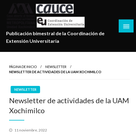
Salta
al
contenido
Publicación bimestral de la Coordinación de
Extensión Universitaria
PÁGINA DE INICIO
NEWSLETTER
NEWSLETTER DE ACTIVIDADES DE LA UAM XOCHIMILCO
NEWSLETTER
Newsletter de actividades de la UAM
Xochimilco
Publicado
11 noviembre, 2022
en