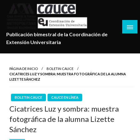
Salta
al
contenido
Publicación bimestral de la Coordinación de
Extensión Universitaria
PÁGINA DE INICIO
BOLETIN CAUCE
CICATRICES LUZ Y SOMBRA: MUESTRA FOTOGRÁFICA DE LA ALUMNA
LIZETTE SÁNCHEZ
BOLETIN CAUCE
CAUCE EN LÍNEA
Cicatrices Luz y sombra: muestra
fotográfica de la alumna Lizette
Sánchez