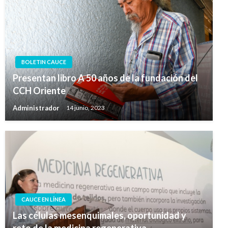
BOLETIN CAUCE
Presentan libro A 50 años de la fundación del
CCH Oriente
Administrador
14 junio, 2023
CAUCE EN LÍNEA
Las células mesenquimales, oportunidad y
reto de la medicina regenerativa