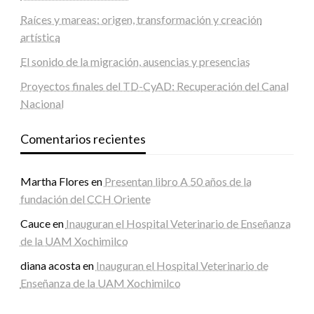
Raíces y mareas: origen, transformación y creación
artística
El sonido de la migración, ausencias y presencias
Proyectos finales del TD-CyAD: Recuperación del Canal
Nacional
Comentarios recientes
Martha Flores
en
Presentan libro A 50 años de la
fundación del CCH Oriente
Cauce
en
Inauguran el Hospital Veterinario de Enseñanza
de la UAM Xochimilco
diana acosta
en
Inauguran el Hospital Veterinario de
Enseñanza de la UAM Xochimilco