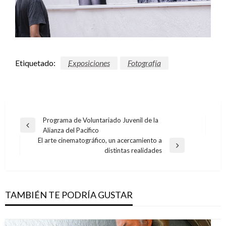
Etiquetado:
Exposiciones
Fotografía
Navegación
Programa de Voluntariado Juvenil de la
Entrada
Alianza del Pacífico
de
anterior
El arte cinematográfico, un acercamiento a
entradas
Entrada
distintas realidades
siguiente
TAMBIÉN TE PODRÍA GUSTAR