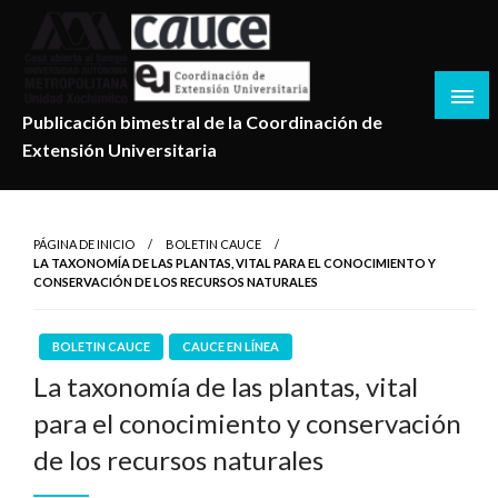
Salta
al
contenido
Publicación bimestral de la Coordinación de
Extensión Universitaria
PÁGINA DE INICIO
BOLETIN CAUCE
LA TAXONOMÍA DE LAS PLANTAS, VITAL PARA EL CONOCIMIENTO Y
CONSERVACIÓN DE LOS RECURSOS NATURALES
BOLETIN CAUCE
CAUCE EN LÍNEA
La taxonomía de las plantas, vital
para el conocimiento y conservación
de los recursos naturales