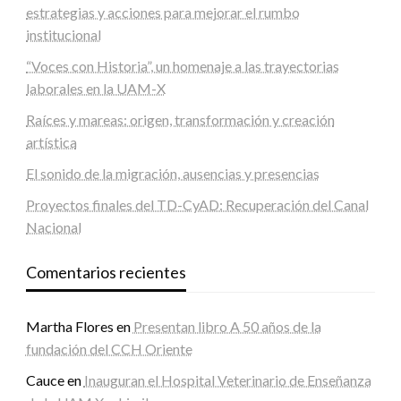
estrategias y acciones para mejorar el rumbo
institucional
“Voces con Historia”, un homenaje a las trayectorias
laborales en la UAM-X
Raíces y mareas: origen, transformación y creación
artística
El sonido de la migración, ausencias y presencias
Proyectos finales del TD-CyAD: Recuperación del Canal
Nacional
Comentarios recientes
Martha Flores
en
Presentan libro A 50 años de la
fundación del CCH Oriente
Cauce
en
Inauguran el Hospital Veterinario de Enseñanza