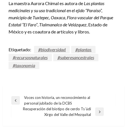
La maestra Aurora Chimal es autora de
Las plantas
medicinales y su uso tradicional en el ejido “Paraíso”,
municipio de Tuxtepec, Oaxaca
,
Flora vascular del Parque
Estatal
“El Faro”
,
Tlalmanalco de Velázquez
, Estado de
México y es coautora de artículos y libros.
Etiquetado:
#biodiversidad
#plantas
#recursosnaturales
#saberesancestrales
#taxonomía
Navegación
Voces con historia, un reconocimiento al
Entrada
personal jubilado de la DCBS
de
anterior
Recuperación del biotipo de cerdo Ts´üdi
entradas
Entrada
Xirgo del Valle del Mezquital
siguiente