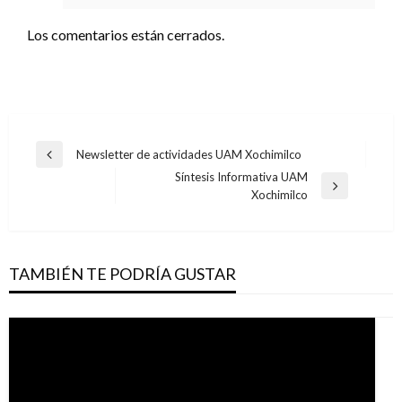
Los comentarios están cerrados.
Navegación
Newsletter de actividades UAM Xochimilco
Entrada
de
Síntesis Informativa UAM
anterior
Entrada
Xochimilco
entradas
siguiente
TAMBIÉN TE PODRÍA GUSTAR