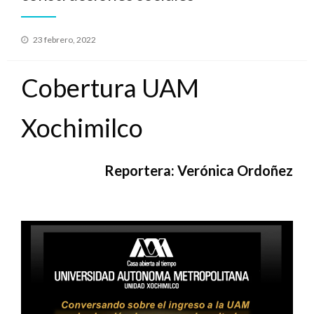
Publicado
23 febrero, 2022
en
Cobertura UAM
Xochimilco
Reportera: Verónica Ordoñez