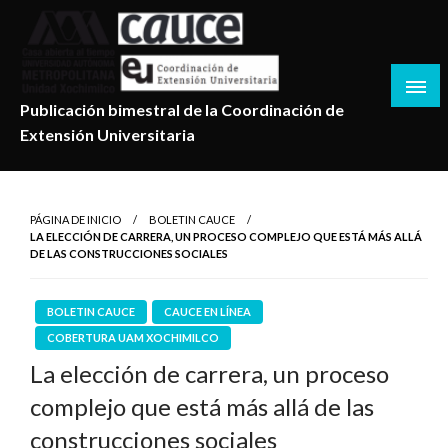
Salta
al
contenido
Publicación bimestral de la Coordinación de
Extensión Universitaria
PÁGINA DE INICIO
BOLETIN CAUCE
LA ELECCIÓN DE CARRERA, UN PROCESO COMPLEJO QUE ESTÁ MÁS ALLÁ
DE LAS CONSTRUCCIONES SOCIALES
BOLETIN CAUCE
CAUCE EN LÍNEA
COBERTURA UAM XOCHIMILCO
La elección de carrera, un proceso
complejo que está más allá de las
construcciones sociales