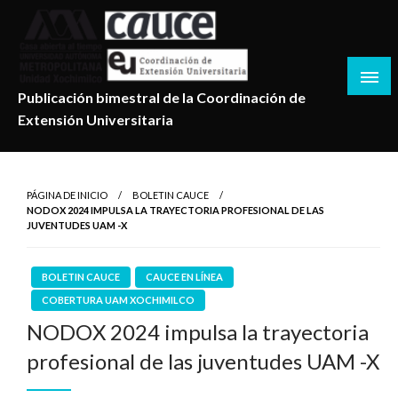
Salta
al
contenido
Publicación bimestral de la Coordinación de
Extensión Universitaria
PÁGINA DE INICIO
BOLETIN CAUCE
NODOX 2024 IMPULSA LA TRAYECTORIA PROFESIONAL DE LAS
JUVENTUDES UAM -X
BOLETIN CAUCE
CAUCE EN LÍNEA
COBERTURA UAM XOCHIMILCO
NODOX 2024 impulsa la trayectoria
profesional de las juventudes UAM -X