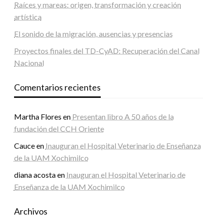
Raíces y mareas: origen, transformación y creación
artística
El sonido de la migración, ausencias y presencias
Proyectos finales del TD-CyAD: Recuperación del Canal
Nacional
Comentarios recientes
Martha Flores
en
Presentan libro A 50 años de la
fundación del CCH Oriente
Cauce
en
Inauguran el Hospital Veterinario de Enseñanza
de la UAM Xochimilco
diana acosta
en
Inauguran el Hospital Veterinario de
Enseñanza de la UAM Xochimilco
Archivos