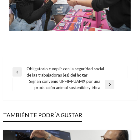
Navegación
Obligatorio cumplir con la seguridad social
Entrada
de las trabajadoras (es) del hogar
de
anterior
Signan convenio UPFIM-UAMX por una
entradas
Entrada
producción animal sostenible y ética
siguiente
TAMBIÉN TE PODRÍA GUSTAR