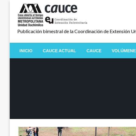
Salta
al
contenido
Publicación bimestral de la Coordinación de Extensión Un
INICIO
CAUCE ACTUAL
CAUCE
VOLÚMENE