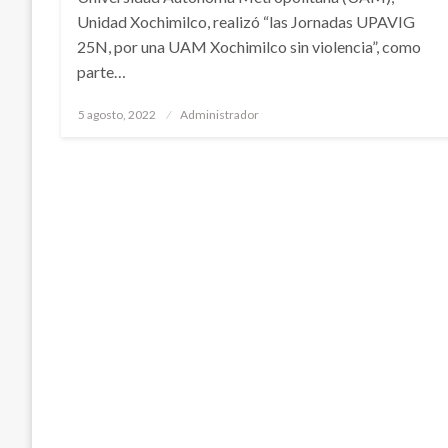
Unidad Xochimilco, realizó “las Jornadas UPAVIG
25N, por una UAM Xochimilco sin violencia”, como
parte…
Publicado
5 agosto, 2022
Administrador
en