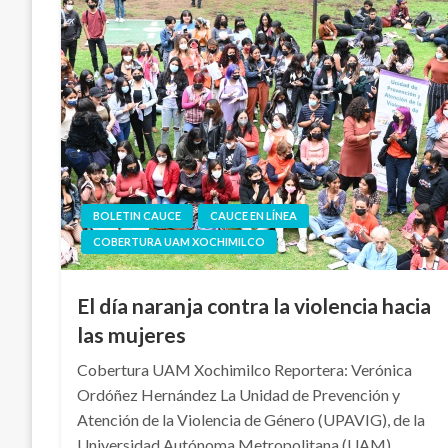
BOLETIN CAUCE
CAUCE EN LÍNEA
COBERTURA UAM XOCHIMILCO
El día naranja contra la violencia hacia
las mujeres
Cobertura UAM Xochimilco Reportera: Verónica
Ordóñez Hernández La Unidad de Prevención y
Atención de la Violencia de Género (UPAVIG), de la
Universidad Autónoma Metropolitana (UAM),