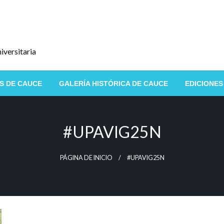
iversitaria
S DE CAUCE
GALERÍA HISTÓRICA DE CAUCE
EDICIONES
#UPAVIG25N
PÁGINA DE INICIO
#UPAVIG25N