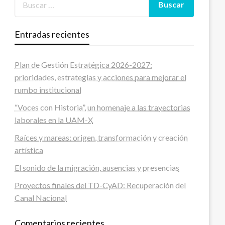
Entradas recientes
Plan de Gestión Estratégica 2026-2027:
prioridades, estrategias y acciones para mejorar el
rumbo institucional
“Voces con Historia”, un homenaje a las trayectorias
laborales en la UAM-X
Raíces y mareas: origen, transformación y creación
artística
El sonido de la migración, ausencias y presencias
Proyectos finales del TD-CyAD: Recuperación del
Canal Nacional
Comentarios recientes