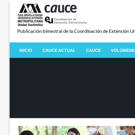
Salta
al
contenido
Publicación bimestral de la Coordinación de Extensión Un
INICIO
CAUCE ACTUAL
CAUCE
VOLÚMENE