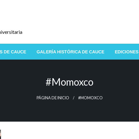
iversitaria
S DE CAUCE
GALERÍA HISTÓRICA DE CAUCE
EDICIONES
#Momoxco
PÁGINA DE INICIO
#MOMOXCO