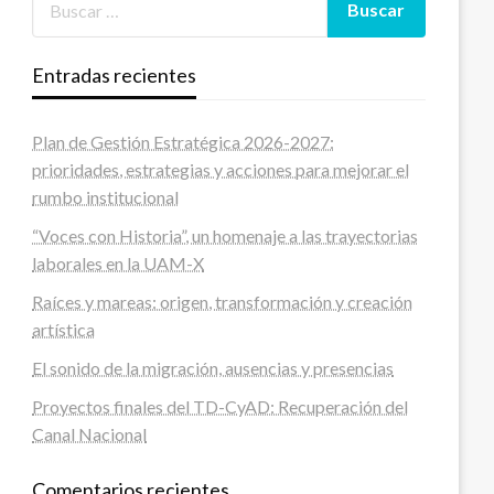
Entradas recientes
Plan de Gestión Estratégica 2026-2027:
prioridades, estrategias y acciones para mejorar el
rumbo institucional
“Voces con Historia”, un homenaje a las trayectorias
laborales en la UAM-X
Raíces y mareas: origen, transformación y creación
artística
El sonido de la migración, ausencias y presencias
Proyectos finales del TD-CyAD: Recuperación del
Canal Nacional
Comentarios recientes