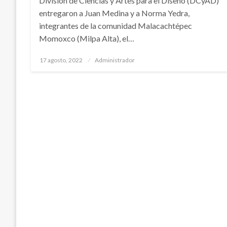
División de Ciencias y Artes para el Diseño (DCyAD)
entregaron a Juan Medina y a Norma Yedra,
integrantes de la comunidad Malacachtépec
Momoxco (Milpa Alta), el…
Publicado
17 agosto, 2022
Administrador
en