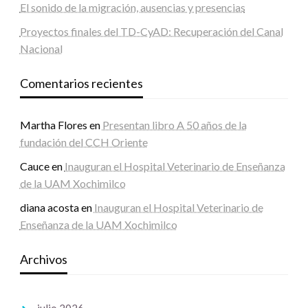
El sonido de la migración, ausencias y presencias
Proyectos finales del TD-CyAD: Recuperación del Canal
Nacional
Comentarios recientes
Martha Flores
en
Presentan libro A 50 años de la
fundación del CCH Oriente
Cauce
en
Inauguran el Hospital Veterinario de Enseñanza
de la UAM Xochimilco
diana acosta
en
Inauguran el Hospital Veterinario de
Enseñanza de la UAM Xochimilco
Archivos