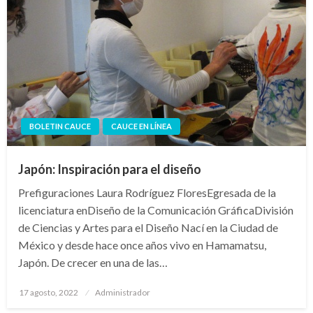
BOLETIN CAUCE
CAUCE EN LÍNEA
Japón: Inspiración para el diseño
Prefiguraciones Laura Rodríguez FloresEgresada de la
licenciatura enDiseño de la Comunicación GráficaDivisión
de Ciencias y Artes para el Diseño Nací en la Ciudad de
México y desde hace once años vivo en Hamamatsu,
Japón. De crecer en una de las…
Publicado
17 agosto, 2022
Administrador
en