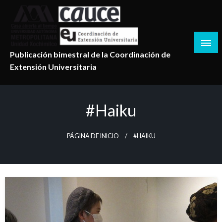
Salta
al
contenido
Publicación bimestral de la Coordinación de
Extensión Universitaria
#haiku
PÁGINA DE INICIO
#HAIKU