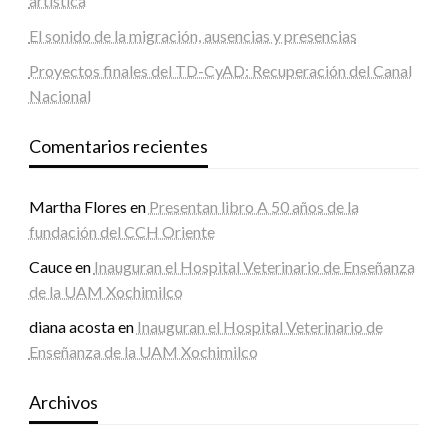
artística
El sonido de la migración, ausencias y presencias
Proyectos finales del TD-CyAD: Recuperación del Canal
Nacional
Comentarios recientes
Martha Flores
en
Presentan libro A 50 años de la
fundación del CCH Oriente
Cauce
en
Inauguran el Hospital Veterinario de Enseñanza
de la UAM Xochimilco
diana acosta
en
Inauguran el Hospital Veterinario de
Enseñanza de la UAM Xochimilco
Archivos