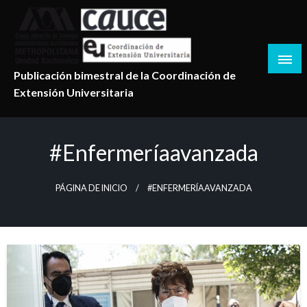
Salta
al
contenido
Publicación bimestral de la Coordinación de
Extensión Universitaria
#enfermeríaavanzada
PÁGINA DE INICIO
#ENFERMERÍAAVANZADA