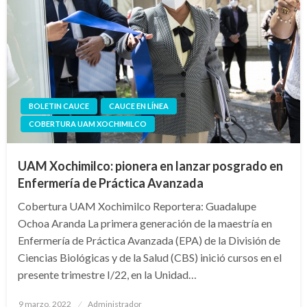
BOLETIN CAUCE
CAUCE EN LÍNEA
COBERTURA UAM XOCHIMILCO
UAM Xochimilco: pionera en lanzar posgrado en
Enfermería de Práctica Avanzada
Cobertura UAM Xochimilco Reportera: Guadalupe
Ochoa Aranda La primera generación de la maestría en
Enfermería de Práctica Avanzada (EPA) de la División de
Ciencias Biológicas y de la Salud (CBS) inició cursos en el
presente trimestre I/22, en la Unidad…
Publicado
9 marzo, 2022
Administrador