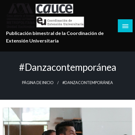
Salta
al
contenido
Publicación bimestral de la Coordinación de
Extensión Universitaria
#danzacontemporánea
PÁGINA DE INICIO
#DANZACONTEMPORÁNEA