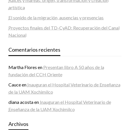
Raíces y mareas: origen, transformación y creación
artística
El sonido de la migración, ausencias y presencias
Proyectos finales del TD-CyAD: Recuperación del Canal
Nacional
Comentarios recientes
Martha Flores
en
Presentan libro A 50 años de la
fundación del CCH Oriente
Cauce
en
Inauguran el Hospital Veterinario de Enseñanza
de la UAM Xochimilco
diana acosta
en
Inauguran el Hospital Veterinario de
Enseñanza de la UAM Xochimilco
Archivos