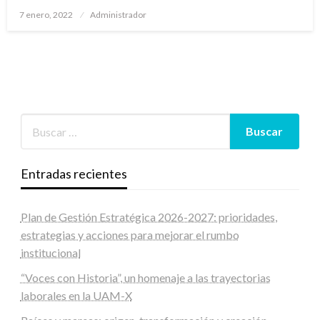
Publicado
7 enero, 2022
Administrador
en
Entradas recientes
Plan de Gestión Estratégica 2026-2027: prioridades,
estrategias y acciones para mejorar el rumbo
institucional
“Voces con Historia”, un homenaje a las trayectorias
laborales en la UAM-X