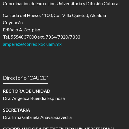
Coordinación de Extensión Universitaria y Difusión Cultural
Calzada del Hueso, 1100, Col. Villa Quietud, Alcaldía
Coyoacán
Edificio A, 3er. piso
Tel. 5554837000 ext. 7334/7320/7333
amperez@correo.xoc.uam.mx
Directorio “CAUCE”
RECTORA DE UNIDAD
Dra. Angélica Buendía Espinosa
SECRETARIA
Dra. Irma Gabriela Anaya Saavedra
COORDINADORA DE EXTENSIÓN UNIVERSITARIA Y