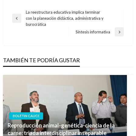
Navegación
La reestructura educativa implica terminar
con la planeación didáctica, administrativa y
de
Entrada
burocrática
anterior
entradas
Síntesis informativa
Entrada
siguiente
TAMBIÉN TE PODRÍA GUSTAR
BOLETIN CAUCE
Reproducción animal-genética-ciencia de la
carne: triada interdisciplinar inseparable