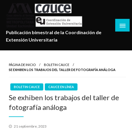
Salta
al
contenido
Publicación bimestral de la Coordinación de
Extensión Universitaria
PÁGINA DE INICIO
BOLETIN CAUCE
SE EXHIBEN LOS TRABAJOS DEL TALLER DE FOTOGRAFÍA ANÁLOGA
BOLETIN CAUCE
CAUCE EN LÍNEA
Se exhiben los trabajos del taller de
fotografía análoga
Publicado
21 septiembre, 2023
en