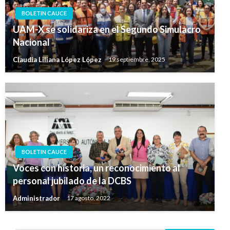
BOLETIN CAUCE
UAM-X se solidariza en el Segundo Simulacro
Nacional
Claudia Liliana López López
19 septiembre, 2025
BOLETIN CAUCE
Voces con historia, un reconocimiento al
personal jubilado de la DCBS
Administrador
17 agosto, 2022