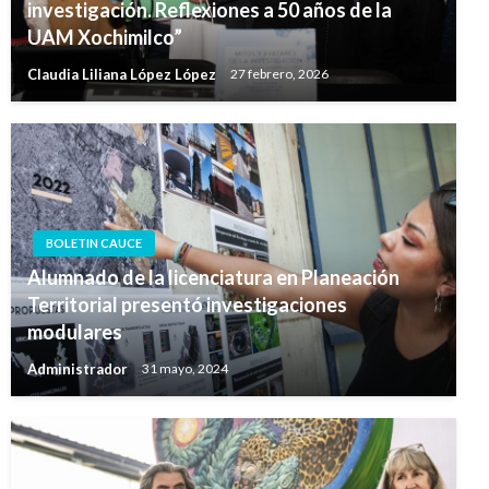
investigación. Reflexiones a 50 años de la
UAM Xochimilco”
Claudia Liliana López López
27 febrero, 2026
BOLETIN CAUCE
Alumnado de la licenciatura en Planeación
Territorial presentó investigaciones
modulares
Administrador
31 mayo, 2024