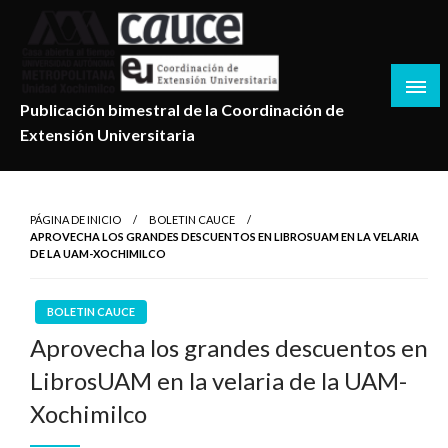
Salta
al
contenido
Publicación bimestral de la Coordinación de
Extensión Universitaria
PÁGINA DE INICIO
BOLETIN CAUCE
APROVECHA LOS GRANDES DESCUENTOS EN LIBROSUAM EN LA VELARIA
DE LA UAM-XOCHIMILCO
BOLETIN CAUCE
Aprovecha los grandes descuentos en
LibrosUAM en la velaria de la UAM-
Xochimilco