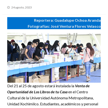
Publicado
24 agosto, 2023
en
Reportera: Guadalupe Ochoa Aranda
Fotografías: José Ventura Flores Velasco
Del 21 al 25 de agosto estará instalada la
Venta de
Oportunidad de Los Libros de tu Casa
en el Centro
Cultural de la Universidad Autónoma Metropolitana,
Unidad Xochimilco. Estudiantes, académicos y personal