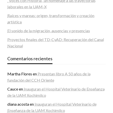
“Voces con Historia”, un homenaje a las trayectorias
laborales en la UAM-X
Raíces y mareas: origen, transformación y creación
artística
El sonido de la migración, ausencias y presencias
Proyectos finales del TD-CyAD: Recuperación del Canal
Nacional
Comentarios recientes
Martha Flores
en
Presentan libro A 50 años de la
fundación del CCH Oriente
Cauce
en
Inauguran el Hospital Veterinario de Enseñanza
de la UAM Xochimilco
diana acosta
en
Inauguran el Hospital Veterinario de
Enseñanza de la UAM Xochimilco