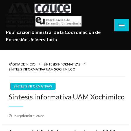
Salta
al
contenido
Publicación bimestral de la Coordinación de
Extensión Universitaria
PÁGINA DE INICIO
SÍNTESIS INFORMATIVAS
SÍNTESIS INFORMATIVA UAM XOCHIMILCO
SÍNTESIS INFORMATIVAS
Síntesis informativa UAM Xochimilco
Publicado
9 septiembre, 2022
en