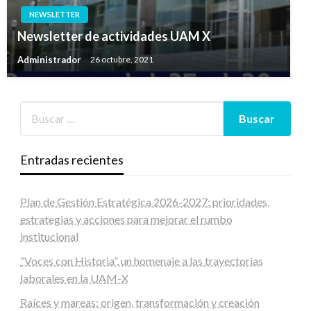
NEWSLETTER
Newsletter de actividades UAM X
Administrador
26 octubre, 2021
Entradas recientes
Plan de Gestión Estratégica 2026-2027: prioridades,
estrategias y acciones para mejorar el rumbo
institucional
“Voces con Historia”, un homenaje a las trayectorias
laborales en la UAM-X
Raíces y mareas: origen, transformación y creación