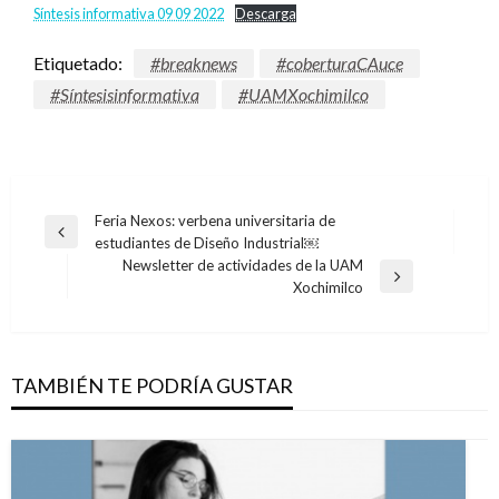
Síntesis informativa 09 09 2022
Descarga
Etiquetado:
#breaknews
#coberturaCAuce
#Síntesisinformativa
#UAMXochimilco
Navegación
Feria Nexos: verbena universitaria de
Entrada
estudiantes de Diseño Industrial￼
de
anterior
Newsletter de actividades de la UAM
entradas
Entrada
Xochimilco
siguiente
TAMBIÉN TE PODRÍA GUSTAR