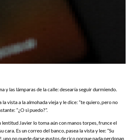
na y las lámparas de la calle: desearía seguir durmiendo.
la vista a la almohada vieja y le dice: “te quiero, pero no
stante: “¿O si puedo?”.
 lentitud Javier lo toma aún con manos torpes, frunce el
u cara. Es un correo del banco, pasea la vista y lee: “Su
!, uno no puede darse gustos de rico porque nada perdonan