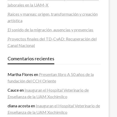
laborales en la UAM-X
Raíces y mareas: origen, transformación y creación
artística
El sonido de la migración, ausencias y presencias
Proyectos finales del TD-CyAD: Recuperación del
Canal Nacional
Comentarios recientes
Martha Flores
en
Presentan libro A 50 años de la
fundación del CCH Oriente
Cauce
en
Inauguran el Hospital Veterinario de
Enseñanza de la UAM Xochimilco
diana acosta
en
Inauguran el Hospital Veterinario de
Enseñanza de la UAM Xochimilco