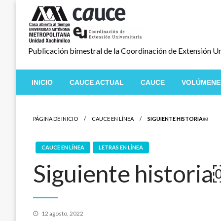
Salta
al
contenido
Publicación bimestral de la Coordinación de Extensión Un
INICIO
CAUCE ACTUAL
CAUCE
VOLÚMENE
PÁGINA DE INICIO
CAUCE EN LÍNEA
SIGUIENTE HISTORIA￼
CAUCE EN LÍNEA
LETRAS EN LÍNEA
Siguiente histori
Publicado
12 agosto, 2022