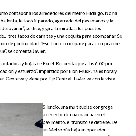
 como contador a los alrededores del metro Hidalgo. No ha
ba lenta, le tocó ir parado, agarrado del pasamanos y la
desayunar”, se dice, y gira la mirada a los puestos
ecide… tres tacos de carnitas y una coquita para acompañar. Se
 bono de puntualidad. “Ese bono lo ocuparé para comprarme
gue”, se comenta Javier.
omputadora y hojas de Excel. Recuerda que a las 6:00 pm
ación y esfuerzo”, impartido por Elon Musk. Ya es hora y
. Gente va y viene por Eje Central, Javier va con la vista
Silencio, una multitud se congrega
alrededor de una mancha en el
pavimento, el tránsito se detiene. De
un Metrobús baja un operador