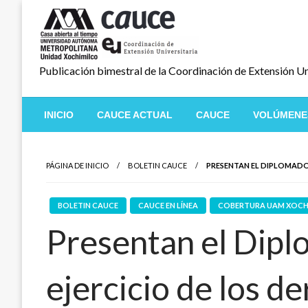
Salta
al
contenido
Publicación bimestral de la Coordinación de Extensión Un
INICIO
CAUCE ACTUAL
CAUCE
VOLÚMENE
PÁGINA DE INICIO
BOLETIN CAUCE
PRESENTAN EL DIPLOMADO:
BOLETIN CAUCE
CAUCE EN LÍNEA
COBERTURA UAM XOCH
Presentan el Dipl
ejercicio de los 