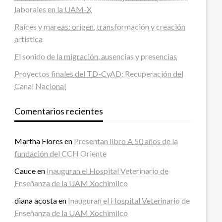
laborales en la UAM-X
Raíces y mareas: origen, transformación y creación
artística
El sonido de la migración, ausencias y presencias
Proyectos finales del TD-CyAD: Recuperación del
Canal Nacional
Comentarios recientes
Martha Flores
en
Presentan libro A 50 años de la
fundación del CCH Oriente
Cauce
en
Inauguran el Hospital Veterinario de
Enseñanza de la UAM Xochimilco
diana acosta
en
Inauguran el Hospital Veterinario de
Enseñanza de la UAM Xochimilco