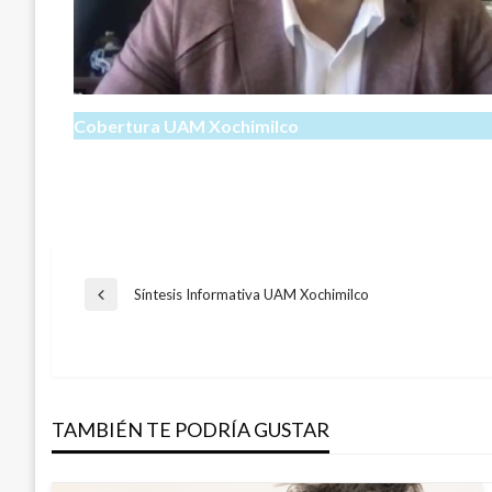
Cobertura UAM Xochimilco
Navegación
Síntesis Informativa UAM Xochimilco
Entrada
anterior
de
entradas
TAMBIÉN TE PODRÍA GUSTAR