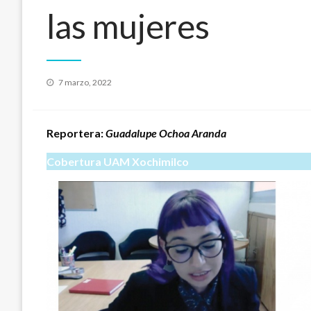
las mujeres
Publicado
7 marzo, 2022
en
Reportera:
Guadalupe Ochoa Aranda
Cobertura UAM Xochimilco