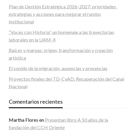
Plan de Gestión Estratégica 2026-2027: prioridades,
estrategias y acciones para mejorar el rumbo
institucional
“Voces con Historia”, un homenaje a las trayectorias
laborales en la UAM-X
Raíces y mareas: origen, transformación y creación
artística
El sonido de la migración, ausencias y presencias
Proyectos finales del TD-CyAD: Recuperación del Canal
Nacional
Comentarios recientes
Martha Flores
en
Presentan libro A 50 años de la
fundación del CCH Oriente