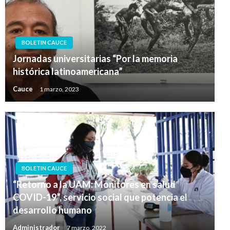
BOLETIN CAUCE
Jornadas universitarias “Por la memoria
histórica latinoamericana”
Cauce
1 marzo, 2023
BOLETIN CAUCE
“Retorno a la UAM: Monitores en salud
COVID-19”, servicio social que potencia el
desarrollo humano
Administrador
7 marzo, 2022