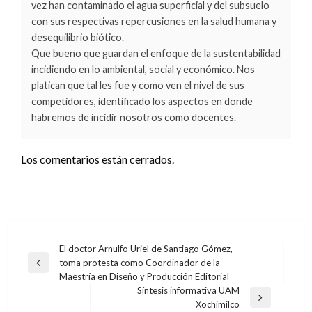
vez han contaminado el agua superficial y del subsuelo
con sus respectivas repercusiones en la salud humana y
desequilibrio biótico.
Que bueno que guardan el enfoque de la sustentabilidad
incidiendo en lo ambiental, social y económico. Nos
platican que tal les fue y como ven el nivel de sus
competidores, identificado los aspectos en donde
habremos de incidir nosotros como docentes.
Los comentarios están cerrados.
Navegación
El doctor Arnulfo Uriel de Santiago Gómez,
toma protesta como Coordinador de la
de
Entrada
Maestría en Diseño y Producción Editorial
anterior
entradas
Síntesis informativa UAM
Entrada
Xochimilco