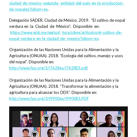
ciudad-de-mexico-segunda-
entidad-del-pais-en-la-produccion-
de-nopales?idiom=es
.
Delegación SADER, Ciudad de México. 2019. “El cultivo de nopal
verdura en la Ciudad de México”. Disponible en:
https://www.gob.mx/agricul-
tura/cdmx/articulos/el-cultivo-de-
nopal-verdura-en-la-ciudad-de-
mexico?idiom=es
.
Organización de las Naciones Unidas para la Alimentación y la
Agricultura (ONUAA). 2018. “Ecología del cultivo, manejo y usos
del nopal”. Disponible en:
http://www.fao.org/3/i7628es/I7628ES.pdf
.
Organización de las Naciones Unidas para la Alimentación y la
Agricultura (ONUAA). 2018. “Transformar la alimentación y la
agricultura para alcanzar los ODS”. Disponible en:
http://www.fao.org/3/i9900es/I9900ES.PDF