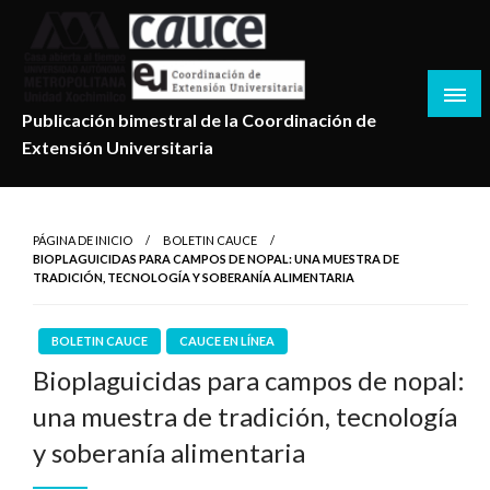
Salta
al
contenido
Publicación bimestral de la Coordinación de
Extensión Universitaria
PÁGINA DE INICIO
BOLETIN CAUCE
BIOPLAGUICIDAS PARA CAMPOS DE NOPAL: UNA MUESTRA DE
TRADICIÓN, TECNOLOGÍA Y SOBERANÍA ALIMENTARIA
BOLETIN CAUCE
CAUCE EN LÍNEA
Bioplaguicidas para campos de nopal:
una muestra de tradición, tecnología
y soberanía alimentaria