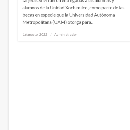
tarjetas SIM fueron entregadas a las alumnas y
alumnos de la Unidad Xochimilco, como parte de las
becas en especie que la Universidad Autónoma
Metropolitana (UAM) otorga para…
Publicado
16 agosto, 2022
Administrador
en