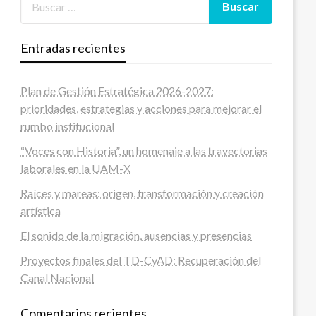
Entradas recientes
Plan de Gestión Estratégica 2026-2027:
prioridades, estrategias y acciones para mejorar el
rumbo institucional
“Voces con Historia”, un homenaje a las trayectorias
laborales en la UAM-X
Raíces y mareas: origen, transformación y creación
artística
El sonido de la migración, ausencias y presencias
Proyectos finales del TD-CyAD: Recuperación del
Canal Nacional
Comentarios recientes