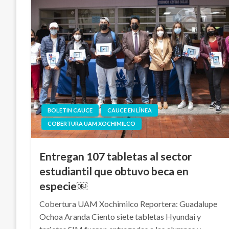
BOLETIN CAUCE
CAUCE EN LÍNEA
COBERTURA UAM XOCHIMILCO
Entregan 107 tabletas al sector
estudiantil que obtuvo beca en
especie￼
Cobertura UAM Xochimilco Reportera: Guadalupe
Ochoa Aranda Ciento siete tabletas Hyundai y