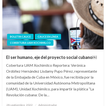
BOLETIN CAUCE
CAUCE EN LÍNEA
COBERTURA UAM XOCHIMILCO
El ser humano, eje del proyecto social cubano￼
Cobertura UAM Xochimilco Reportera: Verónica
Ordóñez Hernández Lisdamy Pupo Pérez, representante
de la Embajada de Cuba en México, fue recibida por la
comunidad de la Universidad Autónoma Metropolitana
(UAM), Unidad Xochimilco, para impartir la plática “La
Revolución cubana: De la…
Publicado
28 septiembre, 2022
Administrador