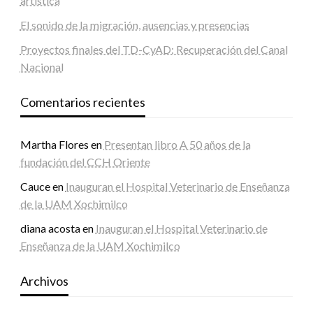
artística
El sonido de la migración, ausencias y presencias
Proyectos finales del TD-CyAD: Recuperación del Canal
Nacional
Comentarios recientes
Martha Flores
en
Presentan libro A 50 años de la
fundación del CCH Oriente
Cauce
en
Inauguran el Hospital Veterinario de Enseñanza
de la UAM Xochimilco
diana acosta
en
Inauguran el Hospital Veterinario de
Enseñanza de la UAM Xochimilco
Archivos