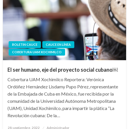
BOLETIN CAUCE
CAUCE EN LÍNEA
COBERTURA UAM XOCHIMILCO
El ser humano, eje del proyecto social cubano￼
Cobertura UAM Xochimilco Reportera: Verónica
Ordóñez Hernández Lisdamy Pupo Pérez, representante
de la Embajada de Cuba en México, fue recibida por la
comunidad de la Universidad Autónoma Metropolitana
(UAM), Unidad Xochimilco, para impartir la plática “La
Revolución cubana: De la…
Publicado
28 septiembre, 2022
Administrador