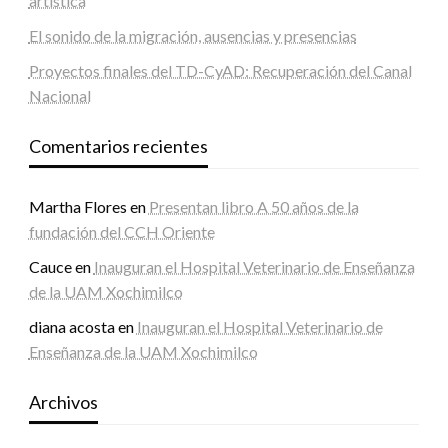
artística
El sonido de la migración, ausencias y presencias
Proyectos finales del TD-CyAD: Recuperación del Canal
Nacional
Comentarios recientes
Martha Flores
en
Presentan libro A 50 años de la
fundación del CCH Oriente
Cauce
en
Inauguran el Hospital Veterinario de Enseñanza
de la UAM Xochimilco
diana acosta
en
Inauguran el Hospital Veterinario de
Enseñanza de la UAM Xochimilco
Archivos