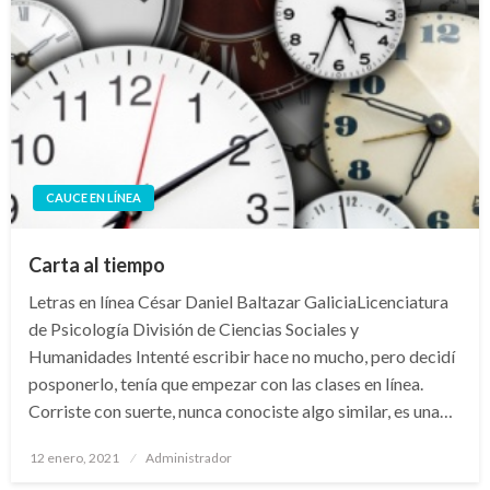
CAUCE EN LÍNEA
Carta al tiempo
Letras en línea César Daniel Baltazar GaliciaLicenciatura
de Psicología División de Ciencias Sociales y
Humanidades Intenté escribir hace no mucho, pero decidí
posponerlo, tenía que empezar con las clases en línea.
Corriste con suerte, nunca conociste algo similar, es una…
Publicado
12 enero, 2021
Administrador
en