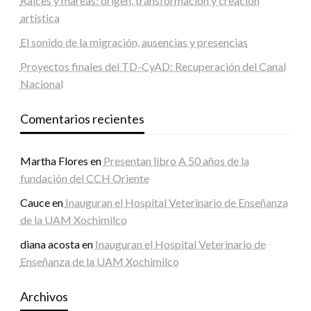
Raíces y mareas: origen, transformación y creación
artística
El sonido de la migración, ausencias y presencias
Proyectos finales del TD-CyAD: Recuperación del Canal
Nacional
Comentarios recientes
Martha Flores
en
Presentan libro A 50 años de la
fundación del CCH Oriente
Cauce
en
Inauguran el Hospital Veterinario de Enseñanza
de la UAM Xochimilco
diana acosta
en
Inauguran el Hospital Veterinario de
Enseñanza de la UAM Xochimilco
Archivos