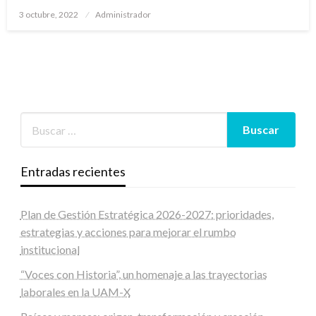
Publicado
3 octubre, 2022
Administrador
en
Entradas recientes
Plan de Gestión Estratégica 2026-2027: prioridades,
estrategias y acciones para mejorar el rumbo
institucional
“Voces con Historia”, un homenaje a las trayectorias
laborales en la UAM-X