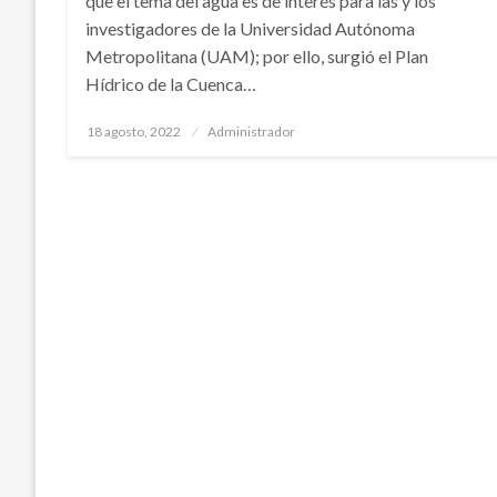
que el tema del agua es de interés para las y los
investigadores de la Universidad Autónoma
Metropolitana (UAM); por ello, surgió el Plan
Hídrico de la Cuenca…
Publicado
18 agosto, 2022
Administrador
en