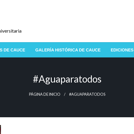
iversitaria
S DE CAUCE
GALERÍA HISTÓRICA DE CAUCE
EDICIONES
#aguaparatodos
PÁGINA DE INICIO
#AGUAPARATODOS