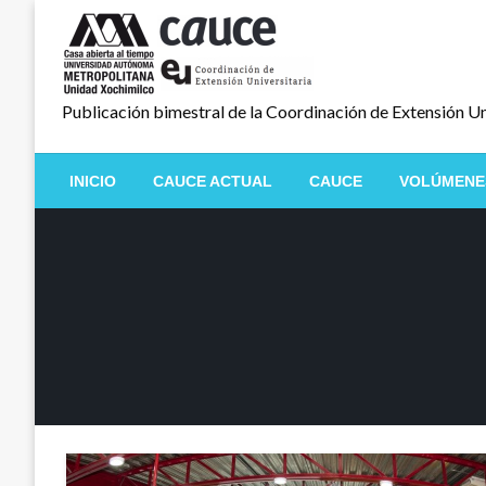
Salta
al
contenido
Publicación bimestral de la Coordinación de Extensión Un
INICIO
CAUCE ACTUAL
CAUCE
VOLÚMENE