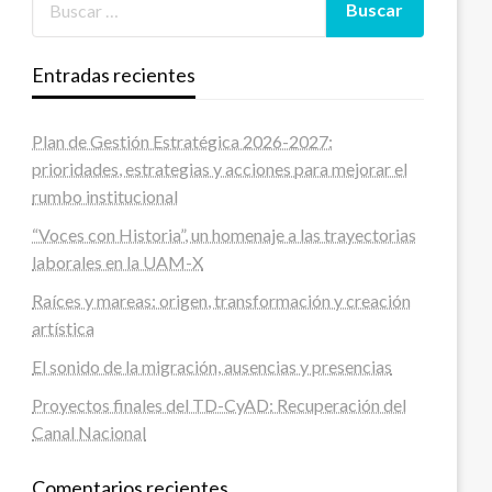
Entradas recientes
Plan de Gestión Estratégica 2026-2027:
prioridades, estrategias y acciones para mejorar el
rumbo institucional
“Voces con Historia”, un homenaje a las trayectorias
laborales en la UAM-X
Raíces y mareas: origen, transformación y creación
artística
El sonido de la migración, ausencias y presencias
Proyectos finales del TD-CyAD: Recuperación del
Canal Nacional
Comentarios recientes