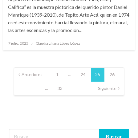
Califica” es la muestra pictórica del querido pintor Daniel
Manrique (1939-2010), de Tepito Arte Acá, quien en 1974
creó este movimiento barrial llevando la pintura, el mural,
las artes escénicas y la promoción…
Publicado
7 julio, 2025
Claudia Liliana López López
en
Paginación
de
Anteriores
1
…
24
25
26
entradas
…
33
Siguiente