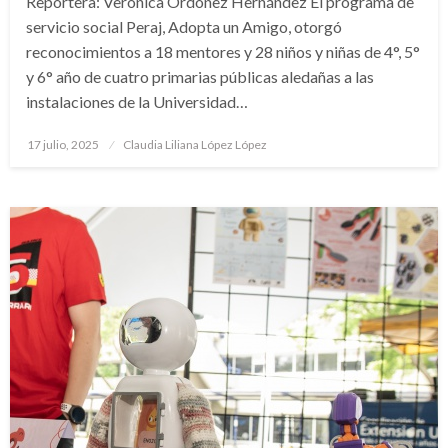
Reportera: Verónica Ordóñez Hernández El programa de
servicio social Peraj, Adopta un Amigo, otorgó
reconocimientos a 18 mentores y 28 niños y niñas de 4°, 5°
y 6° año de cuatro primarias públicas aledañas a las
instalaciones de la Universidad…
Publicado
17 julio, 2025
Claudia Liliana López López
en