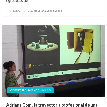
egresadas de…
Publicado
9 julio, 2025
Claudia Liliana López López
en
COBERTURA UAM XOCHIMILCO
Adriana Comi, la trayectoria profesional de una