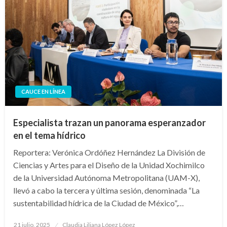
CAUCE EN LÍNEA
Especialista trazan un panorama esperanzador
en el tema hídrico
Reportera: Verónica Ordóñez Hernández La División de
Ciencias y Artes para el Diseño de la Unidad Xochimilco
de la Universidad Autónoma Metropolitana (UAM-X),
llevó a cabo la tercera y última sesión, denominada “La
sustentabilidad hídrica de la Ciudad de México”,…
Publicado
21 julio, 2025
Claudia Liliana López López