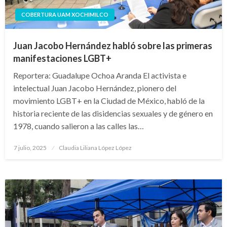
COBERTURA UAM XOCHIMILCO
Juan Jacobo Hernández habló sobre las primeras
manifestaciones LGBT+
Reportera: Guadalupe Ochoa Aranda El activista e
intelectual Juan Jacobo Hernández, pionero del
movimiento LGBT+ en la Ciudad de México, habló de la
historia reciente de las disidencias sexuales y de género en
1978, cuando salieron a las calles las…
Publicado
7 julio, 2025
Claudia Liliana López López
en