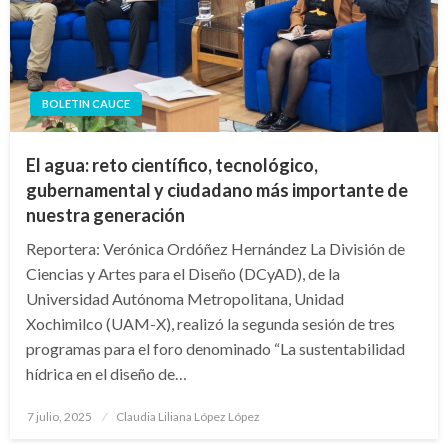
BOLETIN CAUCE
El agua: reto científico, tecnológico,
gubernamental y ciudadano más importante de
nuestra generación
Reportera: Verónica Ordóñez Hernández La División de
Ciencias y Artes para el Diseño (DCyAD), de la
Universidad Autónoma Metropolitana, Unidad
Xochimilco (UAM-X), realizó la segunda sesión de tres
programas para el foro denominado “La sustentabilidad
hídrica en el diseño de…
Publicado
7 julio, 2025
Claudia Liliana López López
en