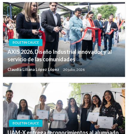
BOLETIN CAUCE
AXIS 2026, Diseño Industrial innovador y al
servicio de las comunidades
Claudia Liliana López López
20 julio, 2026
BOLETIN CAUCE
UAM-X entrega reconocimientos al alumnado