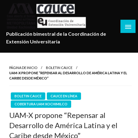
Salta
al
contenido
Publicación bimestral de la Coordinación de
Extensión Universitaria
PÁGINA DE INICIO
BOLETIN CAUCE
UAM-X PROPONE “REPENSAR AL DESARROLLO DE AMÉRICA LATINA Y EL
CARIBE DESDE MÉXICO”
BOLETIN CAUCE
CAUCE EN LÍNEA
COBERTURA UAM XOCHIMILCO
UAM-X propone “Repensar al
Desarrollo de América Latina y el
Caribe desde México”