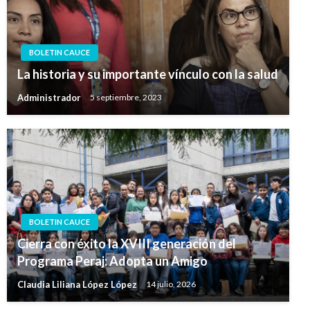
BOLETIN CAUCE
La historia y su importante vínculo con la salud
Administrador
5 septiembre, 2023
BOLETIN CAUCE
Cierra con éxito la XVIII generación del
Programa Peraj: Adopta un Amigo
Claudia Liliana López López
14 julio, 2026