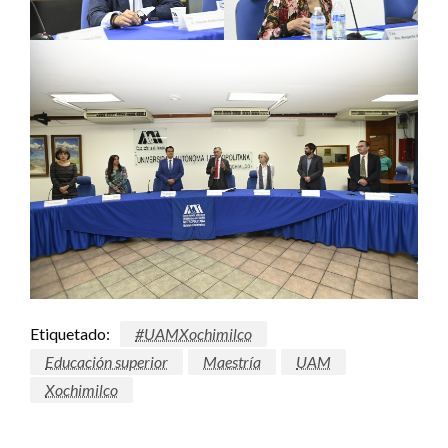
Etiquetado:
#UAMXochimilco
Educación superior
Maestría
UAM
Xochimilco