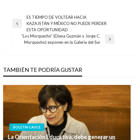
Navegación
ES TIEMPO DE VOLTEAR HACIA
KAZAJSTÁN Y MÉXICO NO PUEDE PERDER
de
Entrada
ESTA OPORTUNIDAD
anterior
entradas
“Los Morquecho” (Diana Guzmán y Jorge C.
Entrada
Morquecho) exponen en la Galería del Sur
siguiente
TAMBIÉN TE PODRÍA GUSTAR
BOLETIN CAUCE
La Orientación Educativa, debe generar un