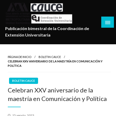
Salta
al
contenido
Publicación bimestral de la Coordinación de
Extensión Universitaria
PÁGINA DE INICIO
BOLETIN CAUCE
CELEBRAN XXV ANIVERSARIO DE LA MAESTRÍA EN COMUNICACIÓN Y
POLÍTICA
BOLETIN CAUCE
Celebran XXV aniversario de la
maestría en Comunicación y Política
Publicado
15 agosto, 2023