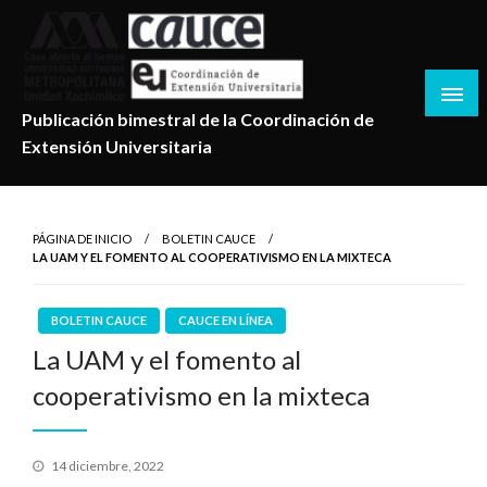
Salta
al
contenido
Publicación bimestral de la Coordinación de
Extensión Universitaria
PÁGINA DE INICIO
BOLETIN CAUCE
LA UAM Y EL FOMENTO AL COOPERATIVISMO EN LA MIXTECA
BOLETIN CAUCE
CAUCE EN LÍNEA
La UAM y el fomento al
cooperativismo en la mixteca
Publicado
14 diciembre, 2022
en