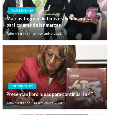
CAUCE EN LÍNEA
Marcas, logos y distintivos. Fenómenos
particulares de las marcas
Administrador
27 noviembre, 2022
BOLETIN CAUCE
Presentan libro Ideas para continuar la 4T
Administrador
13 septiembre, 2023