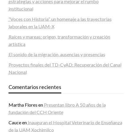
estrategias y acciones para mejorar el rumbo
institucional
“Voces con Historia”, un homenaje a las trayectorias
laborales en la UAM-X
Raíces y mareas: origen, transformación y creación
artística
El sonido de la migración, ausencias y presencias
Proyectos finales del TD-CyAD: Recuperación del Canal
Nacional
Comentarios recientes
Martha Flores
en
Presentan libro A 50 años de la
fundación del CCH Oriente
Cauce
en
Inauguran el Hospital Veterinario de Enseñanza
de la UAM Xochimilco