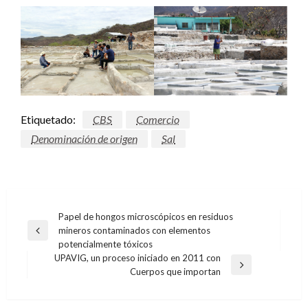
Etiquetado:
CBS
Comercio
Denominación de origen
Sal
Navegación
Papel de hongos microscópicos en residuos
mineros contaminados con elementos
de
Entrada
potencialmente tóxicos
anterior
entradas
UPAVIG, un proceso iniciado en 2011 con
Entrada
Cuerpos que importan
siguiente