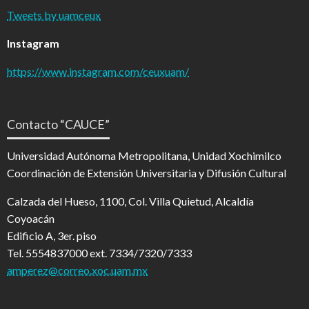
Tweets by uamceux
Instagram
https://www.instagram.com/ceuxuam/
Contacto “CAUCE”
Universidad Autónoma Metropolitana, Unidad Xochimilco
Coordinación de Extensión Universitaria y Difusión Cultural
Calzada del Hueso, 1100, Col. Villa Quietud, Alcaldía
Coyoacán
Edificio A, 3er. piso
Tel. 5554837000 ext. 7334/7320/7333
amperez@correo.xoc.uam.mx