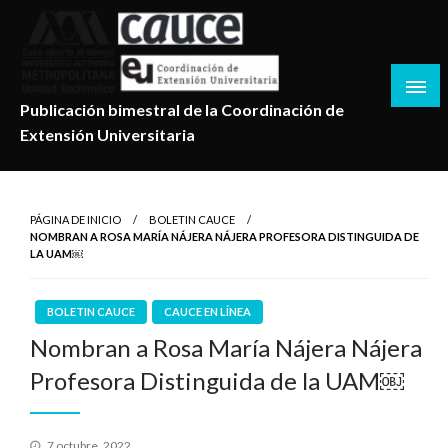
Salta
al
contenido
Publicación bimestral de la Coordinación de
Extensión Universitaria
PÁGINA DE INICIO
BOLETIN CAUCE
NOMBRAN A ROSA MARÍA NÁJERA NÁJERA PROFESORA DISTINGUIDA DE
LA UAM￼
BOLETIN CAUCE
CAUCE EN LÍNEA
Nombran a Rosa María Nájera Nájera
Profesora Distinguida de la UAM￼
Publicado
7 octubre, 2022