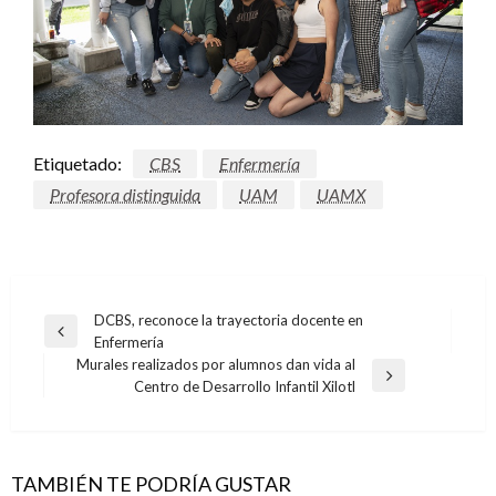
Etiquetado:
CBS
Enfermería
Profesora distinguida
UAM
UAMX
Navegación
DCBS, reconoce la trayectoria docente en
Entrada
Enfermería
de
anterior
Murales realizados por alumnos dan vida al
entradas
Entrada
Centro de Desarrollo Infantil Xilotl
siguiente
TAMBIÉN TE PODRÍA GUSTAR