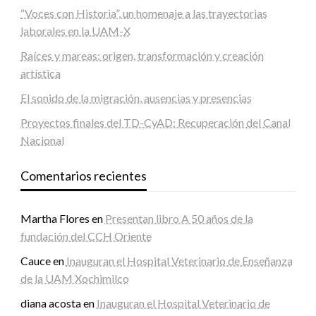
“Voces con Historia”, un homenaje a las trayectorias
laborales en la UAM-X
Raíces y mareas: origen, transformación y creación
artística
El sonido de la migración, ausencias y presencias
Proyectos finales del TD-CyAD: Recuperación del Canal
Nacional
Comentarios recientes
Martha Flores
en
Presentan libro A 50 años de la
fundación del CCH Oriente
Cauce
en
Inauguran el Hospital Veterinario de Enseñanza
de la UAM Xochimilco
diana acosta
en
Inauguran el Hospital Veterinario de